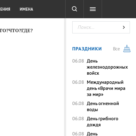
СОТА
DIGITAL
ТЕСТЫ
ЛЕНИЯ
ИМЕНА
КТО?ЧТО?ГДЕ?
ПРАЗДНИКИ
Все
06.08
День
железнодорожных
войск
06.08
Международный
день «Врачи мира
за мир»
06.08
День огненной
воды
06.08
День грибного
дождя
06.08
День