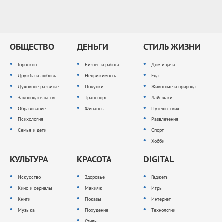
ОБЩЕСТВО
ДЕНЬГИ
СТИЛЬ ЖИЗНИ
Гороскоп
Бизнес и работа
Дом и дача
Дружба и любовь
Недвижимость
Еда
Духовное развитие
Покупки
Животные и природа
Законодательство
Транспорт
Лайфхаки
Образование
Финансы
Путешествия
Психология
Развлечения
Семья и дети
Спорт
Хобби
КУЛЬТУРА
КРАСОТА
DIGITAL
Искусство
Здоровье
Гаджеты
Кино и сериалы
Макияж
Игры
Книги
Показы
Интернет
Музыка
Похудение
Технологии
Стиль