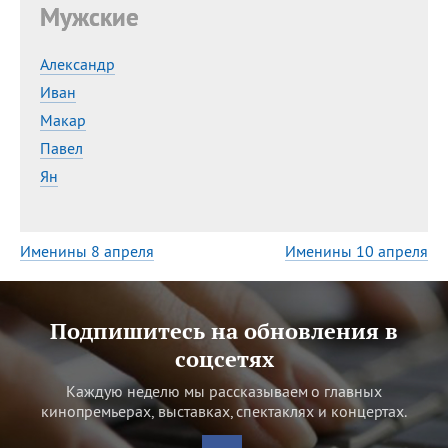
Мужские
Все
ИМЕНА
Александр
Иван
Сегодня празднуют именины
Макар
Павел
Герман
,
Иван
,
Клим
,
Еще
Ян
Анфиса
Именины 8 апреля
Именины 10 апреля
Посмотреть значение
и
происхождение
Подпишитесь на обновления в
соцсетях
Каждую неделю мы рассказываем о главных
кинопремьерах, выставках, спектаклях и концертах.