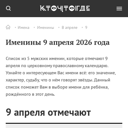
Имена
Именины
В апреле
9
Все
ПРАЗДНИКИ
Именины 9 апреля 2026 года
09.08
День воздушных
поцелуев
09.08
День строителя
Список из 5 мужских именин, которые отмечают 9
09.08
День святого
апреля по церковному православному календарю.
великомученика
Узнайте о интересующем Вас имени всё: его значение,
Пантелеймона –
характер, судьбу, что о нём говорят звёзды. Данный
покровителя всех
список поможет Вам в выборе имени для ребёнка,
врачей и целителя
больных
рождённого в этот день.
09.08
День книголюбов (Book
Lovers Day)
9 апреля отмечают
09.08
День победы русского
флота над шведами у
мыса Гангут