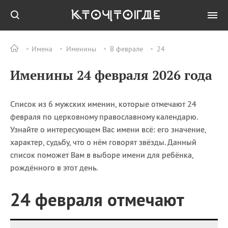
Имена
Именины
В феврале
24
Все
ПРАЗДНИКИ
Именины 24 февраля 2026 года
09.08
День воздушных
поцелуев
09.08
День строителя
Список из 6 мужских именин, которые отмечают 24
09.08
День святого
февраля по церковному православному календарю.
великомученика
Узнайте о интересующем Вас имени всё: его значение,
Пантелеймона –
характер, судьбу, что о нём говорят звёзды. Данный
покровителя всех
список поможет Вам в выборе имени для ребёнка,
врачей и целителя
больных
рождённого в этот день.
09.08
День книголюбов (Book
Lovers Day)
24 февраля отмечают
09.08
День победы русского
флота над шведами у
мыса Гангут