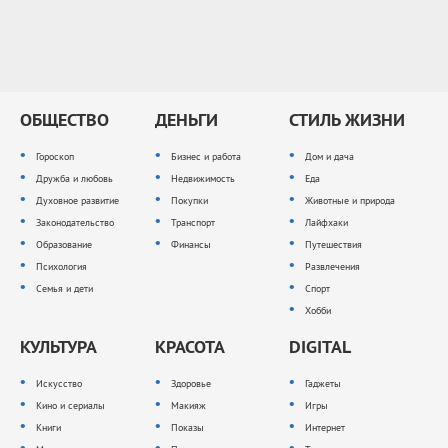
ОБЩЕСТВО
ДЕНЬГИ
СТИЛЬ ЖИЗНИ
Гороскоп
Бизнес и работа
Дом и дача
Дружба и любовь
Недвижимость
Еда
Духовное развитие
Покупки
Животные и природа
Законодательство
Транспорт
Лайфхаки
Образование
Финансы
Путешествия
Психология
Развлечения
Семья и дети
Спорт
Хобби
КУЛЬТУРА
КРАСОТА
DIGITAL
Искусство
Здоровье
Гаджеты
Кино и сериалы
Макияж
Игры
Книги
Показы
Интернет