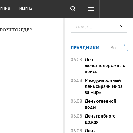
СОТА
DIGITAL
ТЕСТЫ
ЛЕНИЯ
ИМЕНА
КТО?ЧТО?ГДЕ?
ПРАЗДНИКИ
Все
06.08
День
железнодорожных
войск
06.08
Международный
день «Врачи мира
за мир»
06.08
День огненной
воды
06.08
День грибного
дождя
06.08
День