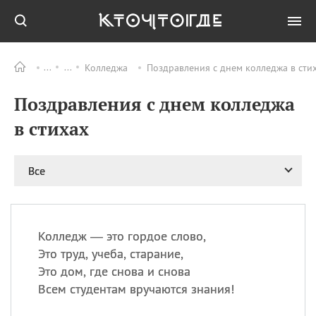
Колледжа
Поздравления с днем колледжа в стих
Все
ПРАЗДНИКИ
Поздравления с днем колледжа
08.08
День «Счастье
случается» (Happiness
в стихах
Happens Day)
08.08
День мира в Аугсбурге
Все
08.08
Ермолаев день
09.08
День святого
великомученика
Пантелеймона –
Колледж — это гордое слово,
покровителя всех
врачей и целителя
Это труд, учеба, старание,
больных
Это дом, где снова и снова
09.08
День книголюбов (Book
Всем студентам вручаются знания!
Lovers Day)