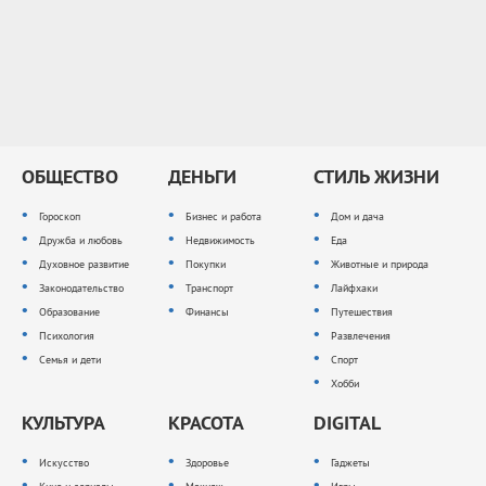
ОБЩЕСТВО
ДЕНЬГИ
СТИЛЬ ЖИЗНИ
Гороскоп
Бизнес и работа
Дом и дача
Дружба и любовь
Недвижимость
Еда
Духовное развитие
Покупки
Животные и природа
Законодательство
Транспорт
Лайфхаки
Образование
Финансы
Путешествия
Психология
Развлечения
Семья и дети
Спорт
Хобби
КУЛЬТУРА
КРАСОТА
DIGITAL
Искусство
Здоровье
Гаджеты