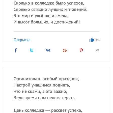
Сколько в колледже было успехов,
Сколько связано лучших мгновений.
Все
ИМЕНА
Это мир и улыбок, и смеха,
Сегодня празднуют именины
И высот больших, и достижений!
Александр
,
Макар
Открытка
333
Анна
Посмотреть значение
и
происхождение
Организовать особый праздник,
Настрой учащимся поднять,
Что не скажи, а это важно,
Ведь время нам нельзя терять.
День колледжа — рассвет успеха,