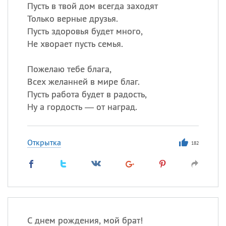
Все
ИМЕНА
Пусть в твой дом всегда заходят
Только верные друзья.
Сегодня празднуют именины
Пусть здоровья будет много,
Не хворает пусть семья.
Сергей
, Теодор,
Федор
Пожелаю тебе блага,
Посмотреть значение
и
происхождение
Всех желанней в мире благ.
Пусть работа будет в радость,
Ну а гордость — от наград.
Открытка
182
С днем рождения, мой брат!