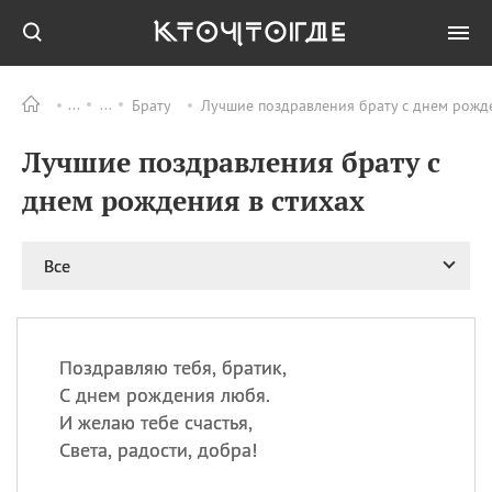
Брату
Лучшие поздравления брату с днем рожде
Все
ПРАЗДНИКИ
Лучшие поздравления брату с
09.08
День памяти жертв
атомной
днем рождения в стихах
бомбардировки
Нагасаки
09.08
День переплетов
Все
09.08
Национальный женский
день
09.08
Национальный день
Поздравляю тебя, братик,
рисового пудинга
С днем рождения любя.
09.08
День Дымняшки
И желаю тебе счастья,
(Smokey Bear Day)
Света, радости, добра!