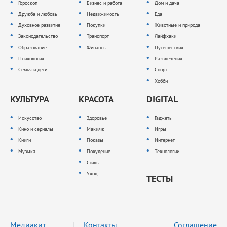
Гороскоп
Бизнес и работа
Дом и дача
Дружба и любовь
Недвижимость
Еда
Духовное развитие
Покупки
Животные и природа
Законодательство
Транспорт
Лайфхаки
Образование
Финансы
Путешествия
Психология
Развлечения
Семья и дети
Спорт
Хобби
КУЛЬТУРА
КРАСОТА
DIGITAL
Искусство
Здоровье
Гаджеты
Кино и сериалы
Макияж
Игры
Книги
Показы
Интернет
Музыка
Похудение
Технологии
Стиль
Уход
ТЕСТЫ
Медиакит
Контакты
Соглашение