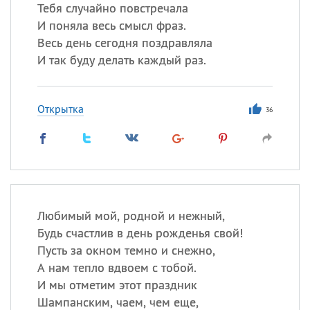
Все
ИМЕНА
Тебя случайно повстречала
И поняла весь смысл фраз.
Сегодня празднуют именины
Весь день сегодня поздравляла
И так буду делать каждый раз.
Герман
,
Иван
,
Клим
,
Еще
Анфиса
Открытка
36
Посмотреть значение
и
происхождение
Любимый мой, родной и нежный,
Будь счастлив в день рожденья свой!
Пусть за окном темно и снежно,
А нам тепло вдвоем с тобой.
И мы отметим этот праздник
Шампанским, чаем, чем еще,