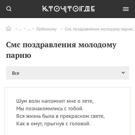
Любимому
Смс поздравления молодому парню 2
Все
ПРАЗДНИКИ
Смс поздравления молодому
09.08
День памяти
великомученика и
парню
целителя Пантелеимона
11.08
Рождество святителя
Николая Чудотворца
Все
11.08
День «мусорной еды»
11.08
День полета на
воздушном шарике
Шум волн напомнит мне о лете,
11.08
День Святой Клары —
Мы познакомились с тобой.
покровительницы
Вся жизнь была в прекрасном свете,
телевидения
Как в омут, прыгнув с головой.