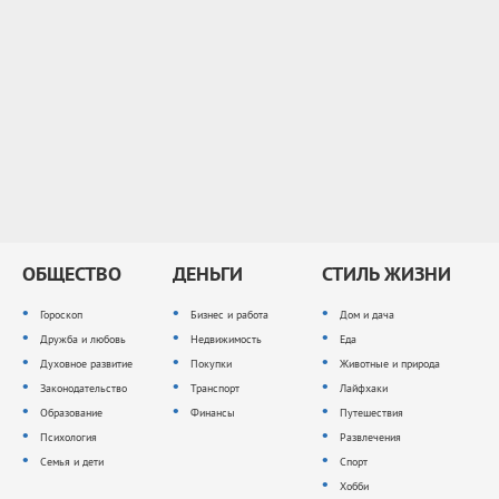
ОБЩЕСТВО
ДЕНЬГИ
СТИЛЬ ЖИЗНИ
Гороскоп
Бизнес и работа
Дом и дача
Дружба и любовь
Недвижимость
Еда
Духовное развитие
Покупки
Животные и природа
Законодательство
Транспорт
Лайфхаки
Образование
Финансы
Путешествия
Психология
Развлечения
Семья и дети
Спорт
Хобби