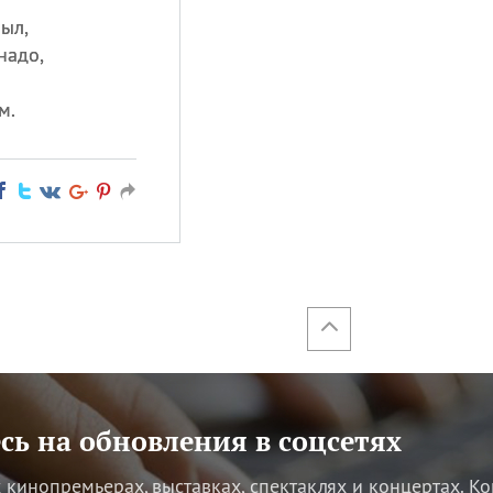
ыл,
надо,
м.
ь на обновления в соцсетях
кинопремьерах, выставках, спектаклях и концертах.
Ко