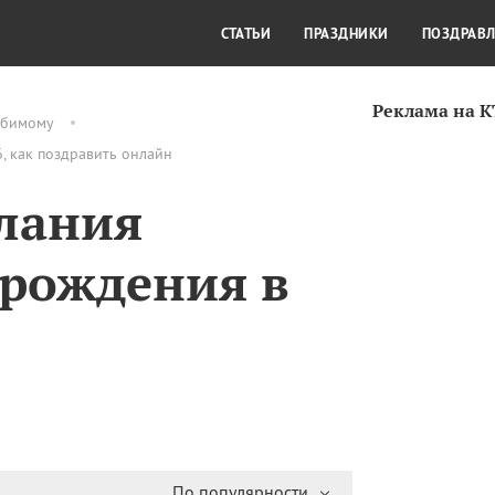
СТИЛЬ ЖИЗНИ
КУЛЬТУРА
КРА
СТАТЬИ
ПРАЗДНИКИ
ПОЗДРАВ
Реклама на 
бимому
, как поздравить онлайн
лания
рождения в
По популярности