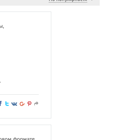
ы,
.
новом формате,