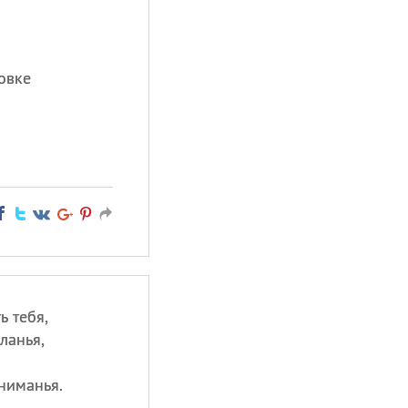
.
овке
ь тебя,
ланья,
ниманья.