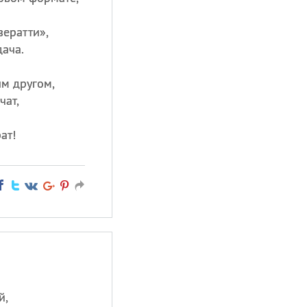
зератти»,
дача.
м другом,
чат,
ат!
й,