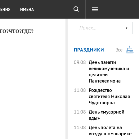
СОТА
DIGITAL
ТЕСТЫ
ЛЕНИЯ
ИМЕНА
КТО?ЧТО?ГДЕ?
ПРАЗДНИКИ
Все
09.08
День памяти
великомученика и
целителя
Пантелеимона
11.08
Рождество
святителя Николая
Чудотворца
11.08
День «мусорной
еды»
11.08
День полета на
воздушном шарике