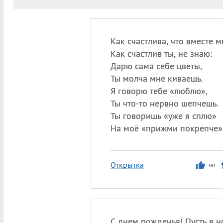
Как счастлива, что вместе м
Как счастлив ты, не знаю:
Дарю сама себе цветы,
Ты молча мне киваешь.
Я говорю тебе «люблю»,
Ты что-то нервно шепчешь.
Ты говоришь «уже я сплю»
На моё «прижми покрепче»
Открытка
391
С днем рожденья! Пусть в 