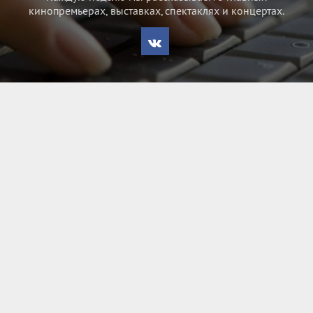
кинопремьерах, выставках, спектаклях и концертах.