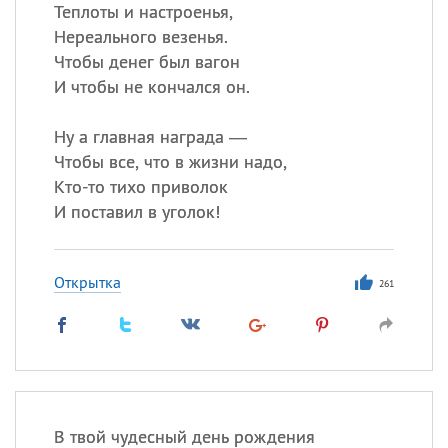
Все
ИМЕНА
Теплоты и настроенья,
Нереального везенья.
Сегодня празднуют именины
Чтобы денег был вагон
И чтобы не кончался он.
Сергей
, Теодор,
Федор
Ну а главная награда —
Посмотреть значение
и
происхождение
Чтобы все, что в жизни надо,
Кто-то тихо приволок
И поставил в уголок!
Открытка
261
В твой чудесный день рождения