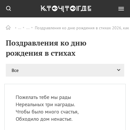
Поздравления ко дню рождения в стихах 2026, как
Все
ПРАЗДНИКИ
Поздравления ко дню
09.08
День памяти жертв
атомной
рождения в стихах
бомбардировки
Нагасаки
09.08
День переплетов
Все
09.08
Национальный женский
день
09.08
Национальный день
Пожелать тебе мы рады
рисового пудинга
Нереальных три награды.
09.08
День Дымняшки
Чтобы было много счастья,
(Smokey Bear Day)
Обходило дом ненастье.