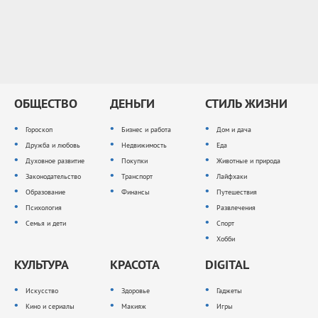
ОБЩЕСТВО
ДЕНЬГИ
СТИЛЬ ЖИЗНИ
Гороскоп
Бизнес и работа
Дом и дача
Дружба и любовь
Недвижимость
Еда
Духовное развитие
Покупки
Животные и природа
Законодательство
Транспорт
Лайфхаки
Образование
Финансы
Путешествия
Психология
Развлечения
Семья и дети
Спорт
Хобби
КУЛЬТУРА
КРАСОТА
DIGITAL
Искусство
Здоровье
Гаджеты
Кино и сериалы
Макияж
Игры