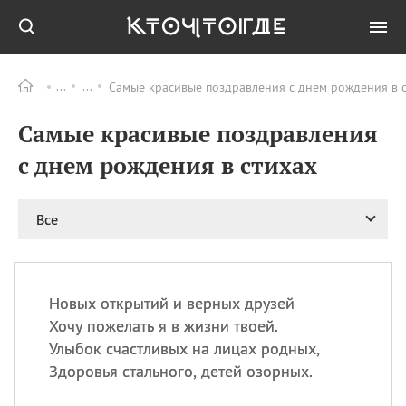
Самые красивые поздравления с днем рождения в с
Все
ПРАЗДНИКИ
Самые красивые поздравления
09.08
День памяти жертв
атомной
с днем рождения в стихах
бомбардировки
Нагасаки
09.08
День переплетов
Все
09.08
Национальный женский
день
09.08
Национальный день
Новых открытий и верных друзей
рисового пудинга
Хочу пожелать я в жизни твоей.
09.08
День Дымняшки
Улыбок счастливых на лицах родных,
(Smokey Bear Day)
Здоровья стального, детей озорных.