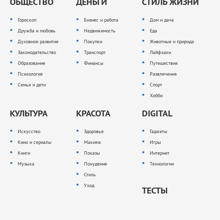
ОБЩЕСТВО
ДЕНЬГИ
СТИЛЬ ЖИЗНИ
Гороскоп
Бизнес и работа
Дом и дача
Дружба и любовь
Недвижимость
Еда
Духовное развитие
Покупки
Животные и природа
Законодательство
Транспорт
Лайфхаки
Образование
Финансы
Путешествия
Психология
Развлечения
Семья и дети
Спорт
Хобби
КУЛЬТУРА
КРАСОТА
DIGITAL
Искусство
Здоровье
Гаджеты
Кино и сериалы
Макияж
Игры
Книги
Показы
Интернет
Музыка
Похудение
Технологии
Стиль
Уход
ТЕСТЫ