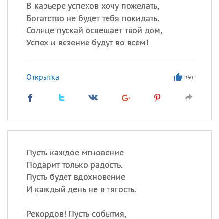
Все
ИМЕНА
В карьере успехов хочу пожелать,
Богатство не будет тебя покидать.
Сегодня празднуют именины
Солнце пускай освещает твой дом,
Успех и везение будут во всём!
Сергей
, Теодор,
Федор
Посмотреть значение
и
Открытка
происхождение
190
Пусть каждое мгновение
Подарит только радость.
Пусть будет вдохновение
И каждый день не в тягость.
Рекордов! Пусть события,