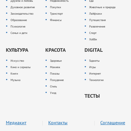
Дружба и любовь
Недвижимость
Еда
Духовное развитие
Покупки
Животные и природа
Законодательство
Транспорт
Лайфхаки
Образование
Финансы
Путешествия
Психология
Развлечения
Семья и дети
Спорт
Хобби
КУЛЬТУРА
КРАСОТА
DIGITAL
Искусство
Здоровье
Гаджеты
Кино и сериалы
Макияж
Игры
Книги
Показы
Интернет
Музыка
Похудение
Технологии
Стиль
Уход
ТЕСТЫ
Медиакит
Контакты
Соглашение