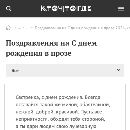
Поздравления на C днем рождения в прозе 2026, к
Все
ПРАЗДНИКИ
Поздравления на C днем
06.08
Преображение
Господне у западных
рождения в прозе
христиан
06.08
День памяти
благоверных князей
Все
Бориса и Глеба, во
святом Крещении
Романа и Давида
07.08
День ассирийских
Сестренка, с днем рождения. Всегда
мучеников
оставайся такой же милой, обаятельной,
07.08
Национальный день
нежной, доброй, красивой. Пусть все
маяка
неприятности, обходят тебя стороной,
07.08
Годовщина битвы при
а ты дари людям свою лучезарную
Бояка