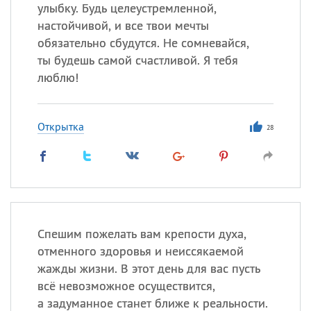
улыбку. Будь целеустремленной,
настойчивой, и все твои мечты
обязательно сбудутся. Не сомневайся,
Все
ИМЕНА
ты будешь самой счастливой. Я тебя
Сегодня празднуют именины
люблю!
Анатолий
, Афанасий,
Борис
Открытка
,
Еще
28
Кристина
Посмотреть значение
и
происхождение
Спешим пожелать вам крепости духа,
отменного здоровья и неиссякаемой
жажды жизни. В этот день для вас пусть
всё невозможное осуществится,
а задуманное станет ближе к реальности.