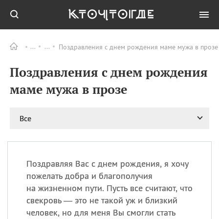
Поздравления с днем рождения маме мужа в прозе 
Все
ПРАЗДНИКИ
Поздравления с днем рождения
08.08
День «Счастье
случается» (Happiness
маме мужа в прозе
Happens Day)
08.08
День мира в Аугсбурге
Все
08.08
Ермолаев день
09.08
День святого
великомученика
Пантелеймона –
Поздравляя Вас с днем рождения, я хочу
покровителя всех
врачей и целителя
пожелать добра и благополучия
больных
на жизненном пути. Пусть все считают, что
09.08
День книголюбов (Book
свекровь — это не такой уж и близкий
Lovers Day)
человек, но для меня Вы смогли стать