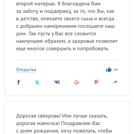
второй матерью. Я благодарна Вам
за заботу и поддержку, за то, что Вы, как
Все
ИМЕНА
в детстве, опекаете своего сына и всегда
Сегодня празднуют именины
с добрыми намерениями посещаете наш
дом. Так пусть у Вас все сложится
наилучшим образом, а здоровье позволит
Александр
,
Макар
еще многое совершить и попробовать.
Анна
Открытка
197
Посмотреть значение
и
происхождение
Дорогая свекровь! Или лучше сказать,
дорогая мамочка! Поздравляю Вас
с днем рождения, хочу пожелать, чтобы