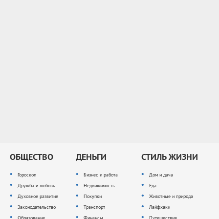
ОБЩЕСТВО
ДЕНЬГИ
СТИЛЬ ЖИЗНИ
Гороскоп
Бизнес и работа
Дом и дача
Дружба и любовь
Недвижимость
Еда
Духовное развитие
Покупки
Животные и природа
Законодательство
Транспорт
Лайфхаки
Образование
Финансы
Путешествия