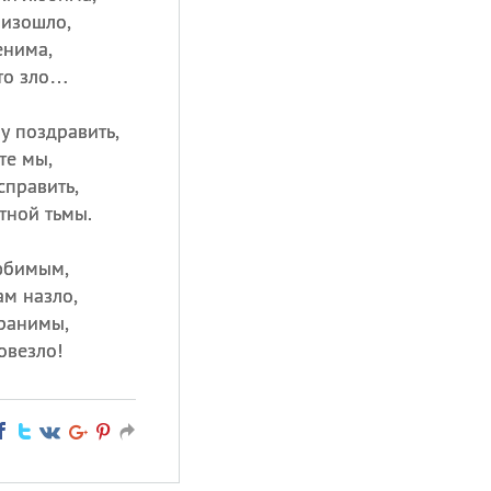
оизошло,
енима,
то зло…
у поздравить,
те мы,
справить,
тной тьмы.
юбимым,
ам назло,
хранимы,
овезло!