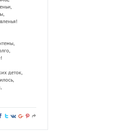
еньи,
ы,
вленья!
нтемы,
олго,
!
их деток,
илось,
,