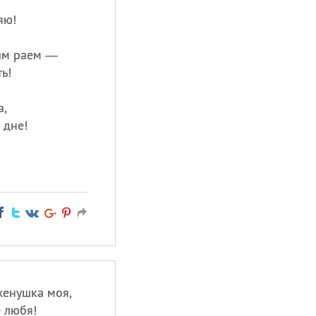
яю!
ым раем —
ь!
а,
 дне!
женушка моя,
 любя!