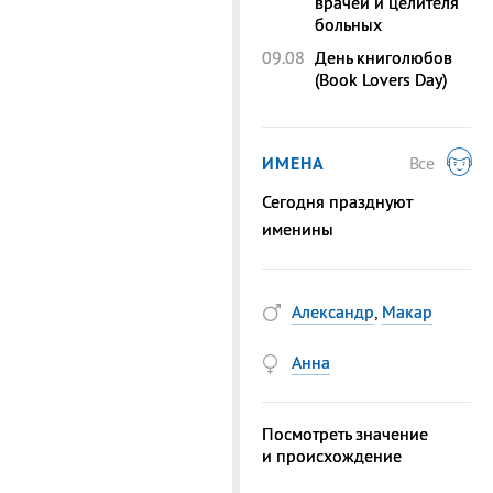
врачей и целителя
больных
09.08
День книголюбов
(Book Lovers Day)
ИМЕНА
Все
Сегодня празднуют
именины
Александр
,
Макар
Анна
Посмотреть значение
и происхождение