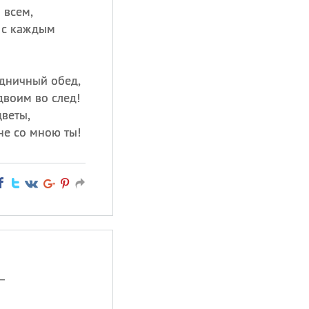
 всем,
е с каждым
здничный обед,
двоим во след!
цветы,
не со мною ты!
—