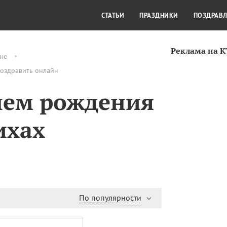
СТИЛЬ ЖИЗНИ
КУЛЬТУРА
КРА
СТАТЬИ
ПРАЗДНИКИ
ПОЗДРАВ
Реклама на 
не
поздравить онлайн
нем рождения
ихах
По популярности