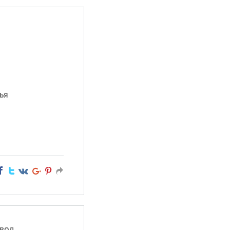
ья
вод,