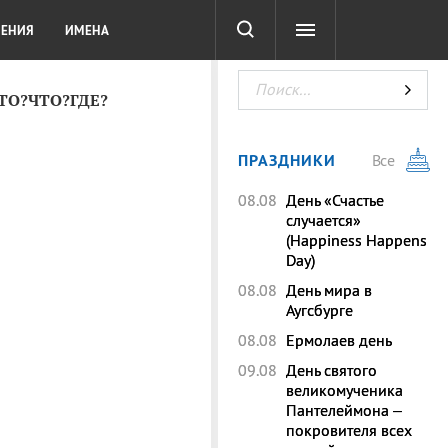
СОТА
DIGITAL
ТЕСТЫ
ЛЕНИЯ
ИМЕНА
КТО?ЧТО?ГДЕ?
ПРАЗДНИКИ
Все
08.08
День «Счастье
случается»
(Happiness Happens
Day)
08.08
День мира в
Аугсбурге
08.08
Ермолаев день
09.08
День святого
великомученика
Пантелеймона –
покровителя всех