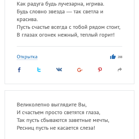
Все
ИМЕНА
Как радуга будь лучезарна, игрива.
Будь словно звезда — так светла и
Сегодня празднуют именины
красива.
Пусть счастье всегда с тобой рядом стоит,
Герман
,
Иван
,
Клим
,
Еще
В глазах огонек нежный, теплый горит!
Анфиса
Открытка
288
Посмотреть значение
и
происхождение
Великолепно выглядите Вы,
И счастьем просто светятся глаза,
Так пусть сбываются заветные мечты,
Ресниц пусть не касается слеза!