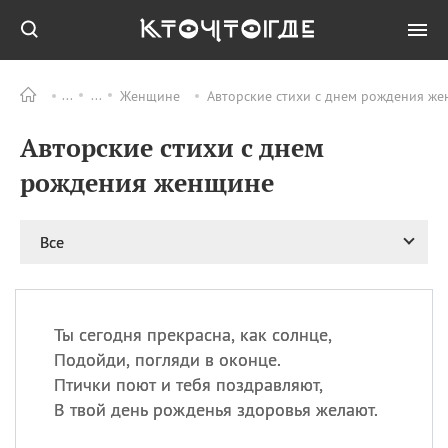
Женщине
Авторские стихи с днем рождения же
Все
ПРАЗДНИКИ
Авторские стихи с днем
09.08
День памяти
великомученика и
рождения женщине
целителя Пантелеимона
11.08
Рождество святителя
Николая Чудотворца
Все
11.08
День «мусорной еды»
11.08
День полета на
воздушном шарике
Ты сегодня прекрасна, как солнце,
11.08
День Святой Клары —
Подойди, погляди в оконце.
покровительницы
Птички поют и тебя поздравляют,
телевидения
В твой день рожденья здоровья желают.