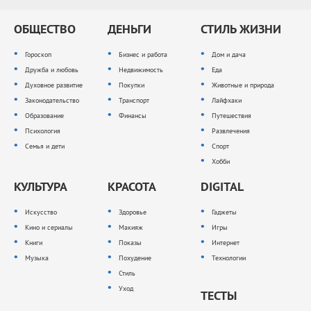
ОБЩЕСТВО
ДЕНЬГИ
СТИЛЬ ЖИЗНИ
Гороскоп
Бизнес и работа
Дом и дача
Дружба и любовь
Недвижимость
Еда
Духовное развитие
Покупки
Животные и природа
Законодательство
Транспорт
Лайфхаки
Образование
Финансы
Путешествия
Психология
Развлечения
Семья и дети
Спорт
Хобби
КУЛЬТУРА
КРАСОТА
DIGITAL
Искусство
Здоровье
Гаджеты
Кино и сериалы
Макияж
Игры
Книги
Показы
Интернет
Музыка
Похудение
Технологии
Стиль
Уход
ТЕСТЫ