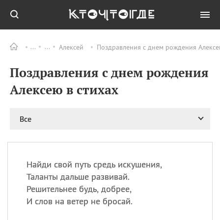
Алексей
Поздравления с днем рождения Алексею
Все
ПРАЗДНИКИ
Поздравления с днем рождения
09.08
День памяти жертв
атомной
Алексею в стихах
бомбардировки
Нагасаки
09.08
День переплетов
Все
09.08
Национальный женский
день
09.08
Национальный день
Найди свой путь средь искушения,
рисового пудинга
Таланты дальше развивай.
09.08
День Дымняшки
Решительнее будь, добрее,
(Smokey Bear Day)
И слов на ветер не бросай.