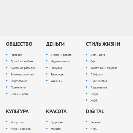
ОБЩЕСТВО
ДЕНЬГИ
СТИЛЬ ЖИЗНИ
Гороскоп
Бизнес и работа
Дом и дача
Дружба и любовь
Недвижимость
Еда
Духовное развитие
Покупки
Животные и природа
Законодательство
Транспорт
Лайфхаки
Образование
Финансы
Путешествия
Психология
Развлечения
Семья и дети
Спорт
Хобби
КУЛЬТУРА
КРАСОТА
DIGITAL
Искусство
Здоровье
Гаджеты
Кино и сериалы
Макияж
Игры