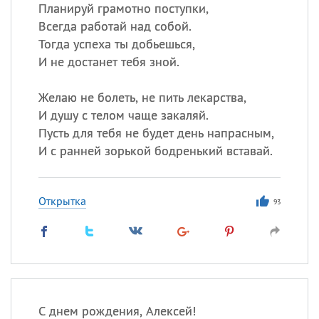
Все
ИМЕНА
Планируй грамотно поступки,
Всегда работай над собой.
Сегодня празднуют именины
Тогда успеха ты добьешься,
И не достанет тебя зной.
Сергей
, Теодор,
Федор
Желаю не болеть, не пить лекарства,
Посмотреть значение
и
происхождение
И душу с телом чаще закаляй.
Пусть для тебя не будет день напрасным,
И с ранней зорькой бодренький вставай.
Открытка
93
С днем рождения, Алексей!