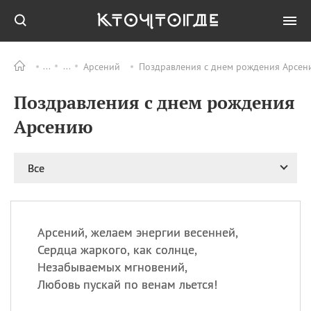
Арсений
Поздравления с днем рождения Арсени
Все
ПРАЗДНИКИ
Поздравления с днем рождения
08.08
День «Счастье
случается» (Happiness
Арсению
Happens Day)
08.08
День мира в Аугсбурге
Все
08.08
Ермолаев день
09.08
День святого
великомученика
Пантелеймона –
Арсений, желаем энергии весенней,
покровителя всех
врачей и целителя
Сердца жаркого, как солнце,
больных
Незабываемых мгновений,
09.08
День книголюбов (Book
Любовь пускай по венам льется!
Lovers Day)