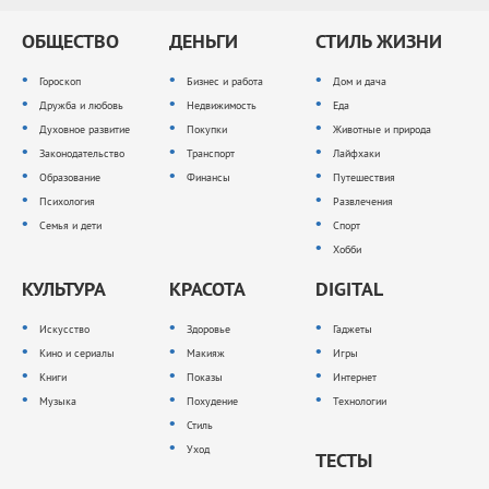
ОБЩЕСТВО
ДЕНЬГИ
СТИЛЬ ЖИЗНИ
Гороскоп
Бизнес и работа
Дом и дача
Дружба и любовь
Недвижимость
Еда
Духовное развитие
Покупки
Животные и природа
Законодательство
Транспорт
Лайфхаки
Образование
Финансы
Путешествия
Психология
Развлечения
Семья и дети
Спорт
Хобби
КУЛЬТУРА
КРАСОТА
DIGITAL
Искусство
Здоровье
Гаджеты
Кино и сериалы
Макияж
Игры
Книги
Показы
Интернет
Музыка
Похудение
Технологии
Стиль
Уход
ТЕСТЫ