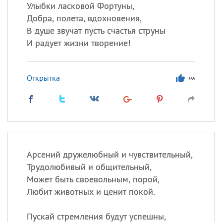
Улыбки ласковой Фортуны,
Добра, полета, вдохновения,
Все
ИМЕНА
В душе звучат пусть счастья струны
Сегодня празднуют именины
И радует жизни творение!
Александр
,
Макар
Открытка
365
Анна
Посмотреть значение
и
происхождение
Арсений дружелюбный и чувствительный,
Трудолюбивый и общительный,
Может быть своевольным, порой,
Любит животных и ценит покой.
Пускай стремления будут успешны,