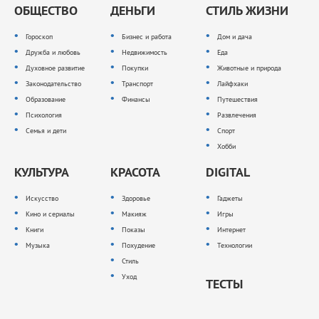
ОБЩЕСТВО
ДЕНЬГИ
СТИЛЬ ЖИЗНИ
Гороскоп
Бизнес и работа
Дом и дача
Дружба и любовь
Недвижимость
Еда
Духовное развитие
Покупки
Животные и природа
Законодательство
Транспорт
Лайфхаки
Образование
Финансы
Путешествия
Психология
Развлечения
Семья и дети
Спорт
Хобби
КУЛЬТУРА
КРАСОТА
DIGITAL
Искусство
Здоровье
Гаджеты
Кино и сериалы
Макияж
Игры
Книги
Показы
Интернет
Музыка
Похудение
Технологии
Стиль
Уход
ТЕСТЫ