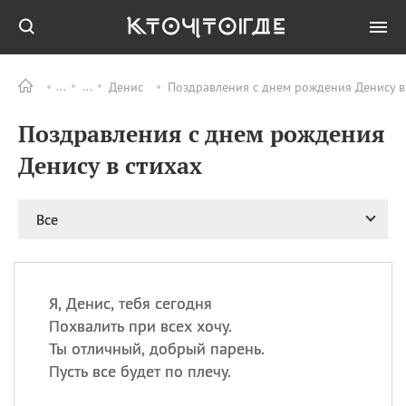
Денис
Поздравления с днем рождения Денису в 
Все
ПРАЗДНИКИ
Поздравления с днем рождения
08.08
День «Счастье
случается» (Happiness
Денису в стихах
Happens Day)
08.08
День мира в Аугсбурге
Все
08.08
Ермолаев день
09.08
День святого
великомученика
Пантелеймона –
Я, Денис, тебя сегодня
покровителя всех
врачей и целителя
Похвалить при всех хочу.
больных
Ты отличный, добрый парень.
09.08
День книголюбов (Book
Пусть все будет по плечу.
Lovers Day)