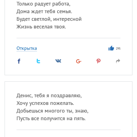
Только радует работа,
Дома ждет тебя семья.
Все
ИМЕНА
Будет светлой, интересной
Сегодня празднуют именины
Жизнь веселая твоя.
Александр
,
Макар
Открытка
295
Анна
Посмотреть значение
и
происхождение
Денис, тебя я поздравляю,
Хочу успехов пожелать.
Добьешься многого ты, знаю,
Пусть все получится на пять.