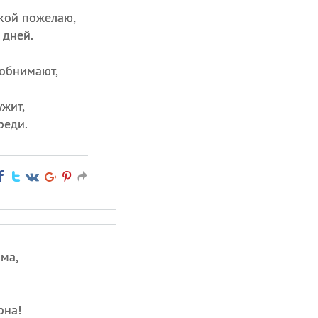
кой пожелаю,
 дней.
 обнимают,
ужит,
реди.
ма,
она!