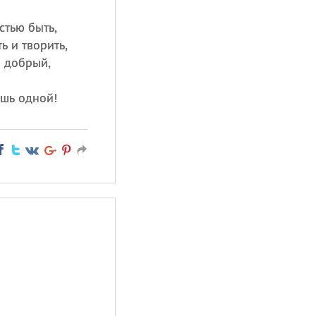
стью быть,
ь и творить,
я добрый,
ишь одной!