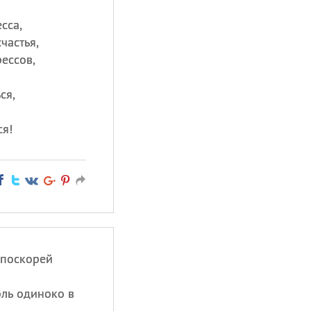
сса,
частья,
рессов,
ся,
ся!
 поскорей
бль одиноко в