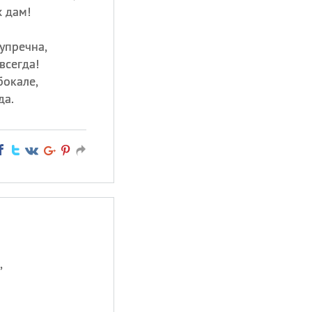
х дам!
упречна,
всегда!
бокале,
да.
,