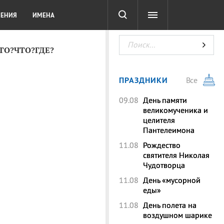
СОТА
DIGITAL
ТЕСТЫ
ЛЕНИЯ
ИМЕНА
КТО?ЧТО?ГДЕ?
ПРАЗДНИКИ
Все
09.08
День памяти
великомученика и
целителя
Пантелеимона
11.08
Рождество
святителя Николая
Чудотворца
11.08
День «мусорной
еды»
11.08
День полета на
воздушном шарике