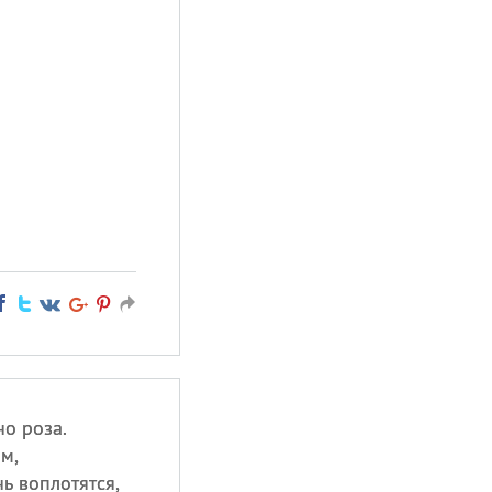
о роза.
м,
ь воплотятся,