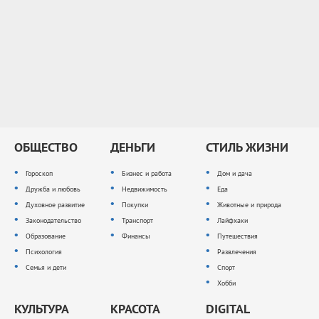
ОБЩЕСТВО
ДЕНЬГИ
СТИЛЬ ЖИЗНИ
Гороскоп
Бизнес и работа
Дом и дача
Дружба и любовь
Недвижимость
Еда
Духовное развитие
Покупки
Животные и природа
Законодательство
Транспорт
Лайфхаки
Образование
Финансы
Путешествия
Психология
Развлечения
Семья и дети
Спорт
Хобби
КУЛЬТУРА
КРАСОТА
DIGITAL