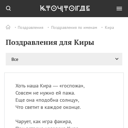
Поздравления
Поздравления по именам
Кира
Все
ПРАЗДНИКИ
Поздравления для Киры
08.08
День «Счастье
случается» (Happiness
Happens Day)
Все
08.08
День мира в Аугсбурге
08.08
Ермолаев день
09.08
День святого
великомученика
Хоть наша Кира — «госпожа»,
Пантелеймона –
Совсем не нужно ей пажа.
покровителя всех
Еще она «подобна солнцу»,
врачей и целителя
Что светит в каждое оконце.
больных
09.08
День книголюбов (Book
Чарует, как игра факира,
Lovers Day)