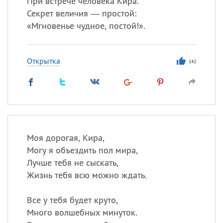
При встрече человека Кира.
Секрет величия — простой:
Все
ИМЕНА
«
Мгновенье чудное, постой!».
Сегодня празднуют именины
Открытка
142
Александр
,
Макар
Анна
Посмотреть значение
и
происхождение
Моя дорогая, Кира,
Могу я объездить пол мира,
Лучше тебя не сыскать,
Жизнь тебя всю можно ждать.
Все у тебя будет круто,
Много волшебных минуток.