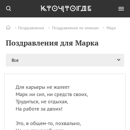
Поздравления
Поздравления по именам
Марк
Все
ПРАЗДНИКИ
Поздравления для Марка
08.08
День «Счастье
случается» (Happiness
Happens Day)
Все
08.08
День мира в Аугсбурге
08.08
Ермолаев день
09.08
День святого
великомученика
Для карьеры не жалеет
Пантелеймона –
Марк ни сил, ни средств своих,
покровителя всех
Трудиться, не отдыхая,
врачей и целителя
На работе за двоих!
больных
09.08
День книголюбов (Book
Это, в общем-то, похвально,
Lovers Day)