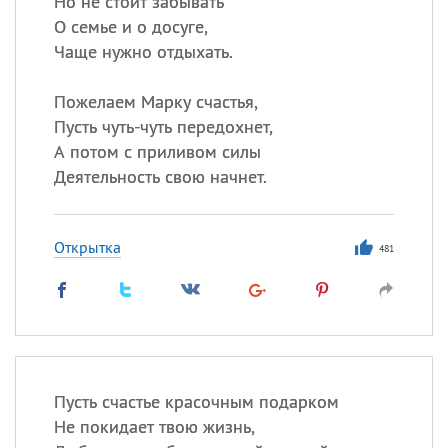
Но не стоит забывать
О семье и о досуге,
Все
ИМЕНА
Чаще нужно отдыхать.
Сегодня празднуют именины
Пожелаем Марку счастья,
Пусть чуть-чуть передохнет,
Александр
,
Макар
А потом с приливом силы
Деятельность свою начнет.
Анна
Открытка
Посмотреть значение
и
481
происхождение
Пусть счастье красочным подарком
Не покидает твою жизнь,