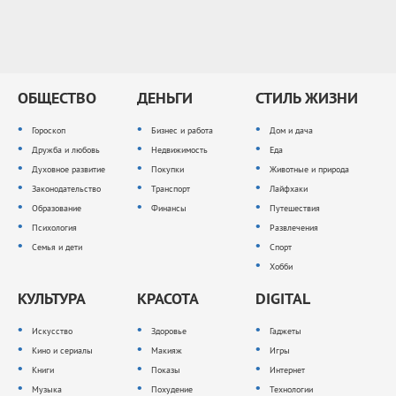
ОБЩЕСТВО
ДЕНЬГИ
СТИЛЬ ЖИЗНИ
Гороскоп
Бизнес и работа
Дом и дача
Дружба и любовь
Недвижимость
Еда
Духовное развитие
Покупки
Животные и природа
Законодательство
Транспорт
Лайфхаки
Образование
Финансы
Путешествия
Психология
Развлечения
Семья и дети
Спорт
Хобби
КУЛЬТУРА
КРАСОТА
DIGITAL
Искусство
Здоровье
Гаджеты
Кино и сериалы
Макияж
Игры
Книги
Показы
Интернет
Музыка
Похудение
Технологии