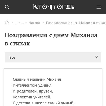
Михаил
Поздравления с днем Михаила в стихах
Все
ПРАЗДНИКИ
Поздравления с днем Михаила
09.08
День памяти жертв
атомной
в стихах
бомбардировки
Нагасаки
09.08
День переплетов
Все
09.08
Национальный женский
день
09.08
Национальный день
Славный мальчик Михаил
рисового пудинга
Интеллектом удивил
09.08
День Дымняшки
И родителей, друзей,
(Smokey Bear Day)
Коллектив учителей.
С детства в школе самый умный,