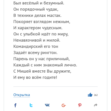
Все
ИМЕНА
Был весёлый и безумный.
Он порядочный чудак,
Сегодня празднуют именины
В техники делах мастак.
Покоряет взглядом нежным,
Сергей
, Теодор,
Федор
И характером чудесным.
Он с улыбкой идёт по миру,
Посмотреть значение
и
происхождение
Ненавязчивой и милой.
Командирский его тон
Задаёт всему рингтон.
Парень он у нас приличный,
Каждый с ним знакомый лично.
С Мишей вместе Вы дружите,
И ему во всём годите!
Открытка
262