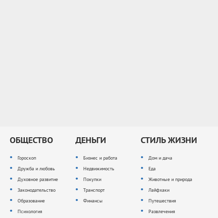
ОБЩЕСТВО
ДЕНЬГИ
СТИЛЬ ЖИЗНИ
Гороскоп
Бизнес и работа
Дом и дача
Дружба и любовь
Недвижимость
Еда
Духовное развитие
Покупки
Животные и природа
Законодательство
Транспорт
Лайфхаки
Образование
Финансы
Путешествия
Психология
Развлечения