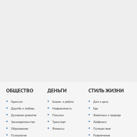
ОБЩЕСТВО
ДЕНЬГИ
СТИЛЬ ЖИЗНИ
Гороскоп
Бизнес и работа
Дом и дача
Дружба и любовь
Недвижимость
Еда
Духовное развитие
Покупки
Животные и природа
Законодательство
Транспорт
Лайфхаки
Образование
Финансы
Путешествия
Психология
Развлечения