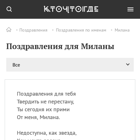
Поздравления
Поздравления по именам
Милана
Все
ПРАЗДНИКИ
Поздравления для Миланы
08.08
День «Счастье
случается» (Happiness
Happens Day)
Все
08.08
День мира в Аугсбурге
08.08
Ермолаев день
09.08
День святого
великомученика
Поздравления для тебя
Пантелеймона –
Твердить не перестану,
покровителя всех
Ты сегодня их прими
врачей и целителя
От меня, Милана.
больных
09.08
День книголюбов (Book
Недоступна, как звезда,
Lovers Day)