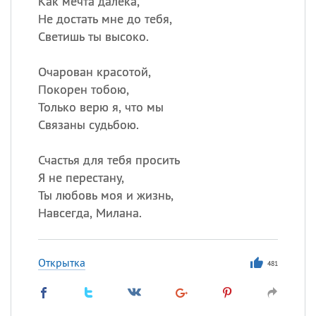
Как мечта далека,
Не достать мне до тебя,
Все
ИМЕНА
Светишь ты высоко.
Сегодня празднуют именины
Очарован красотой,
Покорен тобою,
Александр
,
Макар
Только верю я, что мы
Связаны судьбою.
Анна
Счастья для тебя просить
Посмотреть значение
и
Я не перестану,
происхождение
Ты любовь моя и жизнь,
Навсегда, Милана.
Открытка
481