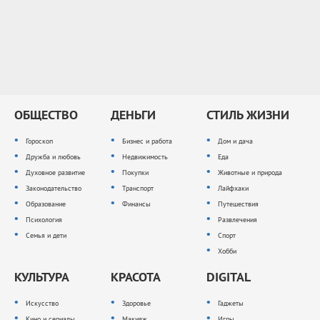
ОБЩЕСТВО
ДЕНЬГИ
СТИЛЬ ЖИЗНИ
Гороскоп
Бизнес и работа
Дом и дача
Дружба и любовь
Недвижимость
Еда
Духовное развитие
Покупки
Животные и природа
Законодательство
Транспорт
Лайфхаки
Образование
Финансы
Путешествия
Психология
Развлечения
Семья и дети
Спорт
Хобби
КУЛЬТУРА
КРАСОТА
DIGITAL
Искусство
Здоровье
Гаджеты
Кино и сериалы
Макияж
Игры