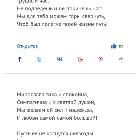
трудный час,
Все
ИМЕНА
Не подведешь и не покинешь нас!
Сегодня празднуют именины
Мы для тебя можем горы свернуть,
Чтоб был полегче твоей жизни путь!
Сергей
, Теодор,
Федор
Посмотреть значение
и
Открытка
230
происхождение
Мирослава тиха и спокойна,
Симпатична и с светлой душой,
Мы желаем ей сил и надежды,
И любви самой-самой большой!
Пусть ее не коснутся невзгоды,