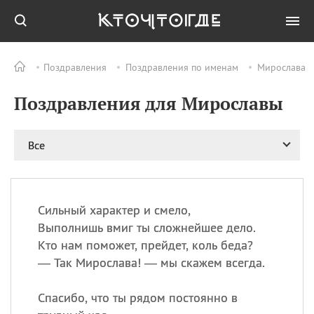
Поздравления
Поздравления по именам
Мирослава
Все
ПРАЗДНИКИ
Поздравления для Мирославы
09.08
День памяти жертв
атомной
бомбардировки
Нагасаки
Все
09.08
День переплетов
09.08
Национальный женский
день
Сильный характер и смело,
09.08
Национальный день
Выполнишь вмиг ты сложнейшее дело.
рисового пудинга
Кто нам поможет, прейдет, коль беда?
09.08
День Дымняшки
— Так Мирослава! — мы скажем всегда.
(Smokey Bear Day)
Спасибо, что ты рядом постоянно в