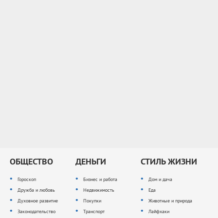
ОБЩЕСТВО
ДЕНЬГИ
СТИЛЬ ЖИЗНИ
Гороскоп
Бизнес и работа
Дом и дача
Дружба и любовь
Недвижимость
Еда
Духовное развитие
Покупки
Животные и природа
Законодательство
Транспорт
Лайфхаки