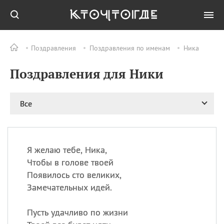
Поздравления
Поздравления по именам
Ника
Все
ПРАЗДНИКИ
Поздравления для Ники
11.08
Рождество святителя
Николая Чудотворца
11.08
День «мусорной еды»
Все
11.08
День полета на
воздушном шарике
12.08
Курбан Байрам —
праздник
Я желаю тебе, Ника,
жертвоприношения
Чтобы в голове твоей
12.08
День
Появилось сто великих,
Военно‑воздушных сил
Замечательных идей.
(День ВВС) РФ
Пусть удачливо по жизни