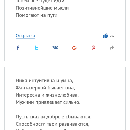
Твоей все будет идти,
Все
ИМЕНА
Позитивнейшие мысли
Сегодня празднуют именины
Помогают на пути.
Акакий
,
Василий
,
Иван
,
Открытка
Еще
232
Алена
,
Анастасия
,
Антонина
,
Еще
Посмотреть значение
и
Ника интуитивна и умна,
происхождение
Фантазеркой бывает она,
Интересна и жизнелюбива,
Мужчин привлекает сильно.
Пусть сказки добрые сбываются,
Способности твои развиваются,