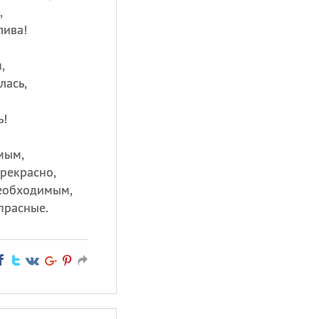
,
лива!
,
лась,
ь!
мым,
прекрасно,
необходимым,
прасные.