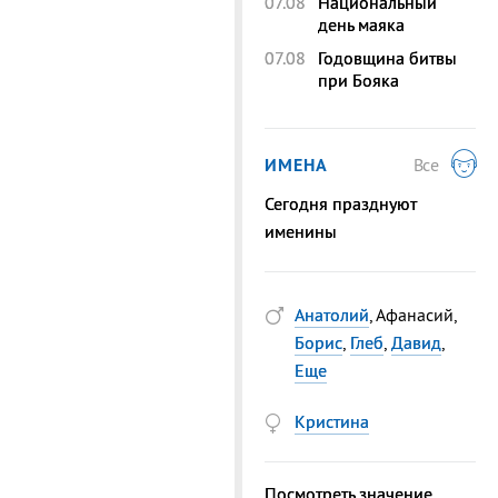
07.08
Национальный
день маяка
07.08
Годовщина битвы
при Бояка
ИМЕНА
Все
Сегодня празднуют
именины
Анатолий
, Афанасий,
Борис
,
Глеб
,
Давид
,
Еще
Кристина
Посмотреть значение