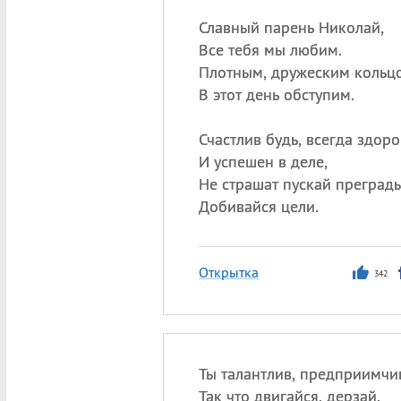
Славный парень Николай,
Все тебя мы любим.
Плотным, дружеским кольц
В этот день обступим.
Счастлив будь, всегда здоро
И успешен в деле,
Не страшат пускай преграды
Добивайся цели.
Открытка
342
Ты талантлив, предприимч
Так что двигайся, дерзай.