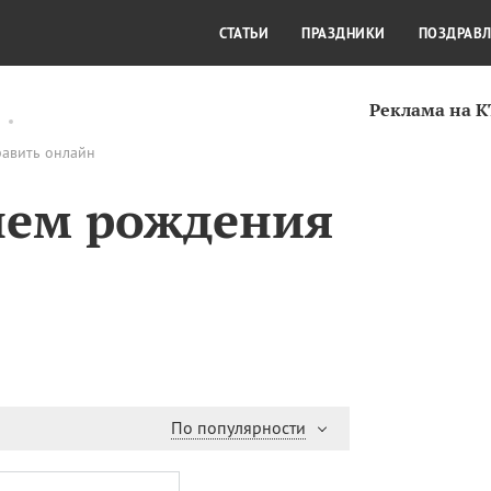
СТИЛЬ ЖИЗНИ
КУЛЬТУРА
КРА
СТАТЬИ
ПРАЗДНИКИ
ПОЗДРАВ
Реклама на 
равить онлайн
нем рождения
По популярности