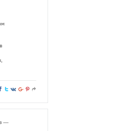
ом
в
,
ив —