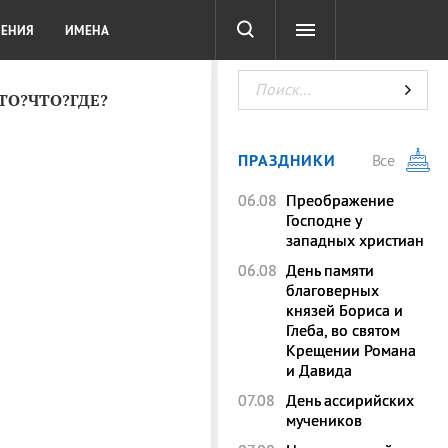
СОТА
DIGITAL
ТЕСТЫ
ЛЕНИЯ
ИМЕНА
КТО?ЧТО?ГДЕ?
ПРАЗДНИКИ
Все
06.08
Преображение
Господне у
западных христиан
06.08
День памяти
благоверных
князей Бориса и
Глеба, во святом
Крещении Романа
и Давида
07.08
День ассирийских
мучеников