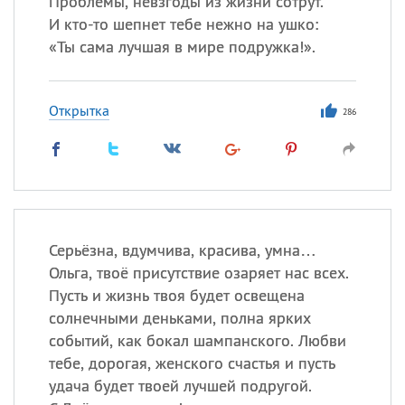
Проблемы, невзгоды из жизни сотрут.
И кто-то шепнет тебе нежно на ушко:
Все
ИМЕНА
«
Ты сама лучшая в мире подружка!».
Сегодня празднуют именины
Открытка
286
Александр
,
Макар
Анна
Посмотреть значение
и
происхождение
Серьёзна, вдумчива, красива, умна…
Ольга, твоё присутствие озаряет нас всех.
Пусть и жизнь твоя будет освещена
солнечными деньками, полна ярких
событий, как бокал шампанского. Любви
тебе, дорогая, женского счастья и пусть
удача будет твоей лучшей подругой.