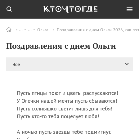
Ольга
Поздравления с днем Ольги 2026, как по
Все
ПРАЗДНИКИ
Поздравления с днем Ольги
08.08
День «Счастье
случается» (Happiness
Happens Day)
Все
08.08
День мира в Аугсбурге
08.08
Ермолаев день
09.08
День святого
великомученика
Пусть птицы поют и цветы распускаются!
Пантелеймона –
У Олечки нашей мечты пусть сбываются!
покровителя всех
Пусть солнышко светит лишь для тебя!
врачей и целителя
Пусть кто-то тебя поцелует любя!
больных
09.08
День книголюбов (Book
А ночью пусть звезды тебе подмигнут.
Lovers Day)