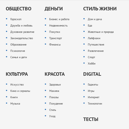
ОБЩЕСТВО
ДЕНЬГИ
СТИЛЬ ЖИЗНИ
Гороскоп
Бизнес и работа
Дом и дача
Дружба и любовь
Недвижимость
Еда
Духовное развитие
Покупки
Животные и природа
Законодательство
Транспорт
Лайфхаки
Образование
Финансы
Путешествия
Психология
Развлечения
Семья и дети
Спорт
Хобби
КУЛЬТУРА
КРАСОТА
DIGITAL
Искусство
Здоровье
Гаджеты
Кино и сериалы
Макияж
Игры
Книги
Показы
Интернет
Музыка
Похудение
Технологии
Стиль
Уход
ТЕСТЫ