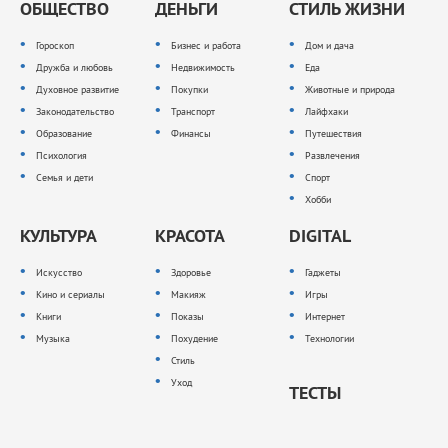
ОБЩЕСТВО
ДЕНЬГИ
СТИЛЬ ЖИЗНИ
Гороскоп
Бизнес и работа
Дом и дача
Дружба и любовь
Недвижимость
Еда
Духовное развитие
Покупки
Животные и природа
Законодательство
Транспорт
Лайфхаки
Образование
Финансы
Путешествия
Психология
Развлечения
Семья и дети
Спорт
Хобби
КУЛЬТУРА
КРАСОТА
DIGITAL
Искусство
Здоровье
Гаджеты
Кино и сериалы
Макияж
Игры
Книги
Показы
Интернет
Музыка
Похудение
Технологии
Стиль
Уход
ТЕСТЫ