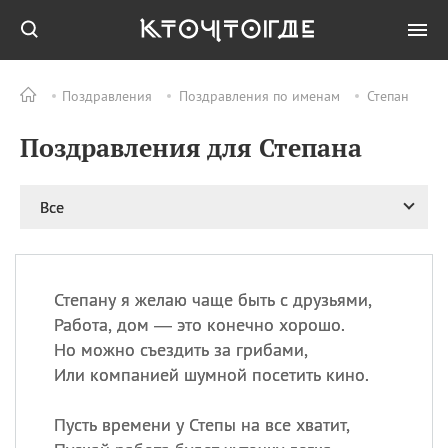
Поздравления
Поздравления по именам
Степан
Все
ПРАЗДНИКИ
Поздравления для Степана
08.08
День «Счастье
случается» (Happiness
Happens Day)
Все
08.08
День мира в Аугсбурге
08.08
Ермолаев день
09.08
День святого
великомученика
Степану я желаю чаще быть с друзьями,
Пантелеймона –
Работа, дом — это конечно хорошо.
покровителя всех
Но можно съездить за грибами,
врачей и целителя
Или компанией шумной посетить кино.
больных
09.08
День книголюбов (Book
Пусть времени у Степы на все хватит,
Lovers Day)