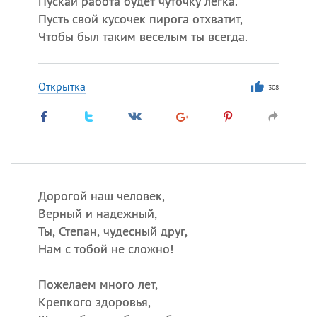
Пускай работа будет чуточку легка.
Пусть свой кусочек пирога отхватит,
Все
ИМЕНА
Чтобы был таким веселым ты всегда.
Сегодня празднуют именины
Открытка
308
Александр
,
Макар
Анна
Посмотреть значение
и
происхождение
Дорогой наш человек,
Верный и надежный,
Ты, Степан, чудесный друг,
Нам с тобой не сложно!
Пожелаем много лет,
Крепкого здоровья,