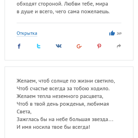
обходят стороной. Любви тебе, мира
в душе и всего, чего сама пожелаешь.
Все
ИМЕНА
Сегодня празднуют именины
Открытка
269
Александр
,
Макар
Анна
Посмотреть значение
и
Желаем, чтоб солнце по жизни светило,
происхождение
Чтоб счастье всегда за тобою ходило.
Желаем тепла неземного расцвета,
Чтоб в твой день рожденья, любимая
Света,
Зажглась бы на небе большая звезда…
И имя носила твое бы всегда!