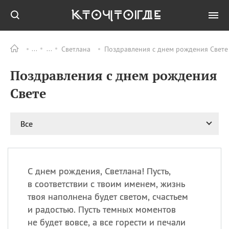
Светлана
Поздравления с днем рождения Свете 
Все
ПРАЗДНИКИ
Поздравления с днем рождения
08.08
День «Счастье
случается» (Happiness
Свете
Happens Day)
08.08
День мира в Аугсбурге
Все
08.08
Ермолаев день
09.08
День святого
великомученика
Пантелеймона –
С днем рождения, Светлана! Пусть,
покровителя всех
врачей и целителя
в соответствии с твоим именем, жизнь
больных
твоя наполнена будет светом, счастьем
09.08
День книголюбов (Book
и радостью. Пусть темных моментов
Lovers Day)
не будет вовсе, а все горести и печали