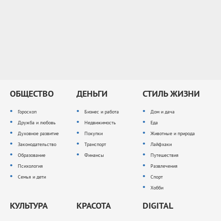
ОБЩЕСТВО
ДЕНЬГИ
СТИЛЬ ЖИЗНИ
Гороскоп
Бизнес и работа
Дом и дача
Дружба и любовь
Недвижимость
Еда
Духовное развитие
Покупки
Животные и природа
Законодательство
Транспорт
Лайфхаки
Образование
Финансы
Путешествия
Психология
Развлечения
Семья и дети
Спорт
Хобби
КУЛЬТУРА
КРАСОТА
DIGITAL