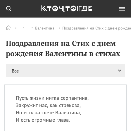
Валентина
Поздравления на Стих с днем рожден
Все
ПРАЗДНИКИ
Поздравления на Стих с днем
08.08
День «Счастье
случается» (Happiness
рождения Валентины в стихах
Happens Day)
08.08
День мира в Аугсбурге
Все
08.08
Ермолаев день
09.08
День святого
великомученика
Пантелеймона –
Пусть жизни нитка серпантина,
покровителя всех
врачей и целителя
Закружит нас, как стрекоза,
больных
Но есть на свете Валентина,
09.08
День книголюбов (Book
И есть огромные глаза.
Lovers Day)