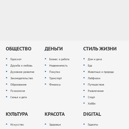
ОБЩЕСТВО
ДЕНЬГИ
СТИЛЬ ЖИЗНИ
Гороскоп
Бизнес и работа
Дом и дача
Дружба и любовь
Недвижимость
Еда
Духовное развитие
Покупки
Животные и природа
Законодательство
Транспорт
Лайфхаки
Образование
Финансы
Путешествия
Психология
Развлечения
Семья и дети
Спорт
Хобби
КУЛЬТУРА
КРАСОТА
DIGITAL
Искусство
Здоровье
Гаджеты