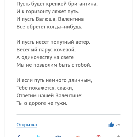
Пусть будет крепкой бригантина,
И к горизонту ляжет путь.
Все
ИМЕНА
И пусть Валюша, Валентина
Сегодня празднуют именины
Все обретет когда–нибудь.
И пусть несет попутный ветер.
Александр
,
Макар
Веселый парус кочевой,
Анна
А одиночеству на свете
Мы не позволим быть с тобой.
Посмотреть значение
и
И если путь немного длинным,
происхождение
Тебе покажется, скажи,
Ответим нашей Валентине: —
Ты о дороге не тужи.
Открытка
221