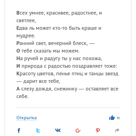
В
сех умнее, красивее, радостнее, и
светлее,
Е
два ль может кто-то быть краше и
мудрее.
Р
анний свет, вечерний блеск, —
О
тебе сказать мы можем.
Н
а ручей и радугу ты у нас похожа,
И
природа с радостью поздравляет тоже:
К
расоту цветов, пенье птиц и танцы звезд
— дарит все тебе,
А
слезу дождя, снежинку — оставляет все
себе.
Открытка
30