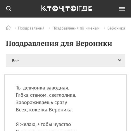
Поздравления
Поздравления по именам
Вероника
Все
ПРАЗДНИКИ
Поздравления для Вероники
09.08
День памяти
великомученика и
целителя Пантелеимона
Все
11.08
Рождество святителя
Николая Чудотворца
11.08
День «мусорной еды»
11.08
День полета на
Ты девчонка заводная,
воздушном шарике
Гибка станом, светлолика.
11.08
День Святой Клары —
Завораживаешь сразу
покровительницы
Всех, кокетка Вероника.
телевидения
Я желаю, чтобы чувство