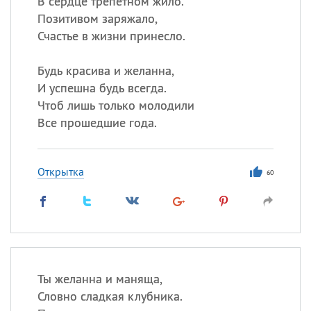
В сердце трепетном жило.
Все
ИМЕНА
Позитивом заряжало,
Сегодня празднуют именины
Счастье в жизни принесло.
Герман
,
Иван
,
Клим
,
Еще
Будь красива и желанна,
И успешна будь всегда.
Анфиса
Чтоб лишь только молодили
Все прошедшие года.
Посмотреть значение
и
происхождение
Открытка
60
Ты желанна и маняща,
Словно сладкая клубника.