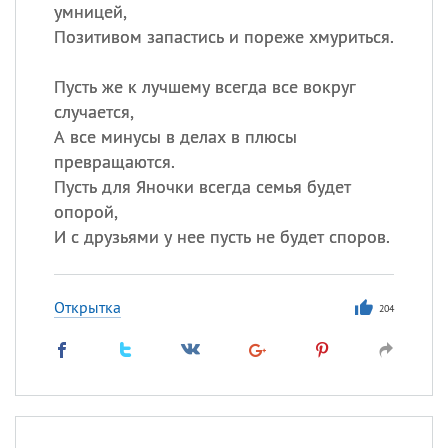
умницей,
Позитивом запастись и пореже хмуриться.
Все
ИМЕНА
Пусть же к лучшему всегда все вокруг
Сегодня празднуют именины
случается,
А все минусы в делах в плюсы
Анатолий
, Афанасий,
Борис
превращаются.
,
Еще
Пусть для Яночки всегда семья будет
опорой,
Кристина
И с друзьями у нее пусть не будет споров.
Посмотреть значение
и
Открытка
204
происхождение