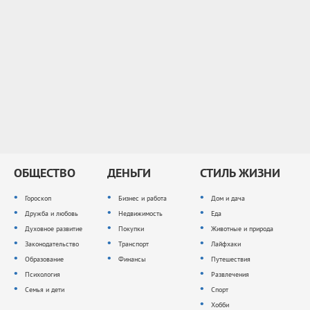
ОБЩЕСТВО
ДЕНЬГИ
СТИЛЬ ЖИЗНИ
Гороскоп
Бизнес и работа
Дом и дача
Дружба и любовь
Недвижимость
Еда
Духовное развитие
Покупки
Животные и природа
Законодательство
Транспорт
Лайфхаки
Образование
Финансы
Путешествия
Психология
Развлечения
Семья и дети
Спорт
Хобби