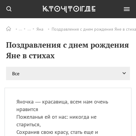
Яна
Поздравления с днем рождения Яне в стиха
Все
ПРАЗДНИКИ
Поздравления с днем рождения
06.08
Преображение
Господне у западных
Яне в стихах
христиан
06.08
День памяти
благоверных князей
Все
Бориса и Глеба, во
святом Крещении
Романа и Давида
07.08
День ассирийских
Яночка — красавица, всем нам очень
мучеников
нравится
07.08
Национальный день
Пожеланья ей от нас: никогда не
маяка
стариться,
07.08
Годовщина битвы при
Сохранив свою красу, стать еще и
Бояка