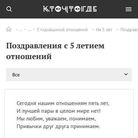
С годовщиной отношений
На 5 лет
Поздравл
Все
ПРАЗДНИКИ
Поздравления с 5 летием
08.08
День «Счастье
случается» (Happiness
отношений
Happens Day)
08.08
День мира в Аугсбурге
Все
08.08
Ермолаев день
09.08
День святого
великомученика
Пантелеймона –
Сегодня нашим отношениям пять лет,
покровителя всех
врачей и целителя
И лучшей пары в целом мире нет!
больных
Мы любим, уважаем, понимаем,
09.08
День книголюбов (Book
Привычки друг друга принимаем.
Lovers Day)