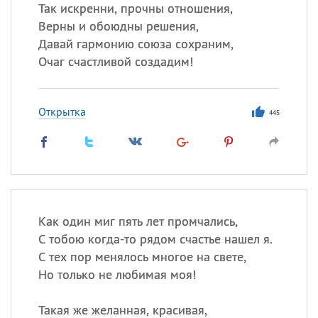
Так искренни, прочны отношения,
Верны и обоюдны решения,
Все
ИМЕНА
Давай гармонию союза сохраним,
Сегодня празднуют именины
Очаг счастливой создадим!
Александр
,
Макар
Открытка
445
Анна
Посмотреть значение
и
происхождение
Как один миг пять лет промчались,
С тобою когда-то рядом счастье нашел я.
С тех пор менялось многое на свете,
Но только не любимая моя!
Такая же желанная, красивая,