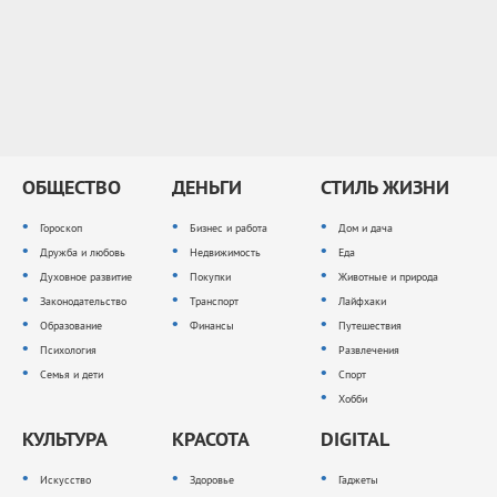
ОБЩЕСТВО
ДЕНЬГИ
СТИЛЬ ЖИЗНИ
Гороскоп
Бизнес и работа
Дом и дача
Дружба и любовь
Недвижимость
Еда
Духовное развитие
Покупки
Животные и природа
Законодательство
Транспорт
Лайфхаки
Образование
Финансы
Путешествия
Психология
Развлечения
Семья и дети
Спорт
Хобби
КУЛЬТУРА
КРАСОТА
DIGITAL
Искусство
Здоровье
Гаджеты