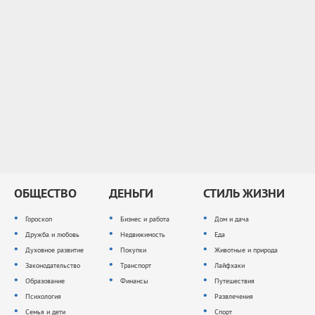
ОБЩЕСТВО
ДЕНЬГИ
СТИЛЬ ЖИЗНИ
Гороскоп
Бизнес и работа
Дом и дача
Дружба и любовь
Недвижимость
Еда
Духовное развитие
Покупки
Животные и природа
Законодательство
Транспорт
Лайфхаки
Образование
Финансы
Путешествия
Психология
Развлечения
Семья и дети
Спорт