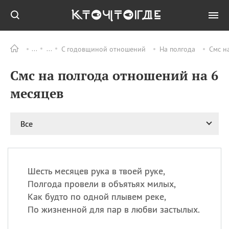
С годовщиной отношений
На полгода
Смс н
Все
ПРАЗДНИКИ
Смс на полгода отношений на 6
11.08
Рождество святителя
Николая Чудотворца
месяцев
11.08
День «мусорной еды»
11.08
День полета на
Все
воздушном шарике
12.08
Курбан Байрам —
праздник
жертвоприношения
Шесть месяцев рука в твоей руке,
12.08
День
Полгода провели в объятьях милых,
Военно‑воздушных сил
Как будто по одной плывем реке,
(День ВВС) РФ
По жизненной для пар в любви застылых.