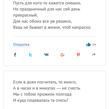
Все
ИМЕНА
Пусть для кого-то кажется смешно,
Но праздничный для нас сей день
Сегодня празднуют именины
прекрасный,
Для нас обоих все уж решено,
Акакий
,
Василий
,
Иван
,
Ведь не бывает в жизни, чтоб напрасно.
Еще
Алена
,
Анастасия
,
Открытка
334
Антонина
,
Еще
Посмотреть значение
и
происхождение
Если в днях посчитать, то много,
А в часах и в минутах — не счесть.
Мы с тобою прожили полгода
И куда подевалась та спесь?