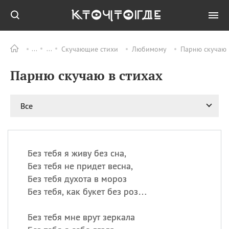
Скучающие стихи
Любимому
Парню скучаю 
Все
ПРАЗДНИКИ
Парню скучаю в стихах
11.08
Рождество святителя
Николая Чудотворца
11.08
День «мусорной еды»
Все
11.08
День полета на
воздушном шарике
12.08
Курбан Байрам —
праздник
Без тебя я живу без сна,
жертвоприношения
Без тебя не придет весна,
12.08
День
Без тебя духота в мороз
Военно‑воздушных сил
Без тебя, как букет без роз…
(День ВВС) РФ
Без тебя мне врут зеркала