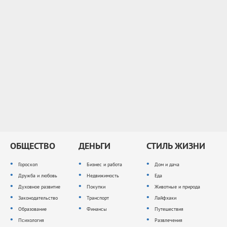
ОБЩЕСТВО
ДЕНЬГИ
СТИЛЬ ЖИЗНИ
Гороскоп
Бизнес и работа
Дом и дача
Дружба и любовь
Недвижимость
Еда
Духовное развитие
Покупки
Животные и природа
Законодательство
Транспорт
Лайфхаки
Образование
Финансы
Путешествия
Психология
Развлечения