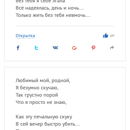
Без тебя я себе лгала
Все
ИМЕНА
Всё надеялась, день и ночь…
Сегодня празднуют именины
Только жить без тебя невмочь…
Акакий
,
Василий
,
Иван
,
Открытка
Еще
277
Алена
,
Анастасия
,
Антонина
,
Еще
Посмотреть значение
и
Любимый мой, родной,
происхождение
Я безумно скучаю,
Так грустно порой
Что я просто не знаю,
Как эту печальную скуку
В сей вечер быстро убить…