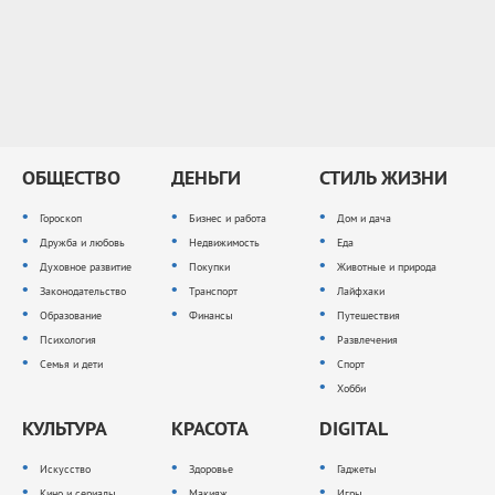
ОБЩЕСТВО
ДЕНЬГИ
СТИЛЬ ЖИЗНИ
Гороскоп
Бизнес и работа
Дом и дача
Дружба и любовь
Недвижимость
Еда
Духовное развитие
Покупки
Животные и природа
Законодательство
Транспорт
Лайфхаки
Образование
Финансы
Путешествия
Психология
Развлечения
Семья и дети
Спорт
Хобби
КУЛЬТУРА
КРАСОТА
DIGITAL
Искусство
Здоровье
Гаджеты
Кино и сериалы
Макияж
Игры