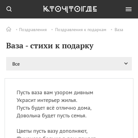
Поздравления
Поздравления к подаркам
Ваза
Все
ПРАЗДНИКИ
Ваза - стихи к подарку
09.08
День памяти жертв
атомной
бомбардировки
Нагасаки
Все
09.08
День переплетов
09.08
Национальный женский
день
Пусть ваза вам узором дивным
09.08
Национальный день
Украсит интерьер жилья.
рисового пудинга
Пусть будет всё отлично дома,
09.08
День Дымняшки
Довольна будет пусть семья.
(Smokey Bear Day)
Цветы пусть вазу дополняют,