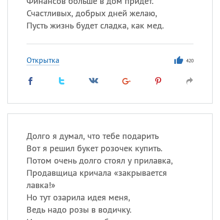
Финансов больше в дом придет.
Все
ИМЕНА
Счастливых, добрых дней желаю,
Сегодня празднуют именины
Пусть жизнь будет сладка, как мед.
Сергей
, Теодор,
Федор
Открытка
420
Посмотреть значение
и
происхождение
Долго я думал, что тебе подарить
Вот я решил букет розочек купить.
Потом очень долго стоял у прилавка,
Продавщица кричала «закрывается
лавка!»
Но тут озарила идея меня,
Ведь надо розы в водичку.