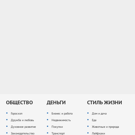
ОБЩЕСТВО
ДЕНЬГИ
СТИЛЬ ЖИЗНИ
Гороскоп
Бизнес и работа
Дом и дача
Дружба и любовь
Недвижимость
Еда
Духовное развитие
Покупки
Животные и природа
Законодательство
Транспорт
Лайфхаки