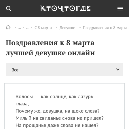
С 8 марта
Девушке
Поздравления к 8 марта
Все
ПРАЗДНИКИ
Поздравления к 8 марта
09.08
День памяти
великомученика и
лучшей девушке онлайн
целителя Пантелеимона
11.08
Рождество святителя
Николая Чудотворца
Все
11.08
День «мусорной еды»
11.08
День полета на
воздушном шарике
Волосы — как солнце, как лазурь —
11.08
День Святой Клары —
глаза,
покровительницы
Почему же, девушка, на щеке слеза?
телевидения
Милый на свиданье снова не пришел?
На прощанье даже слова не нашел?