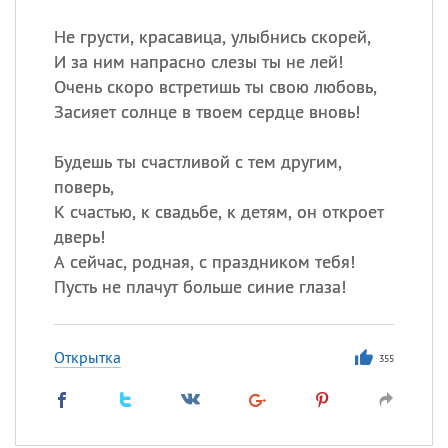
Все
ИМЕНА
Не грусти, красавица, улыбнись скорей,
Сегодня празднуют именины
И за ним напрасно слезы ты не лей!
Очень скоро встретишь ты свою любовь,
Герман
,
Иван
,
Клим
,
Еще
Засияет солнце в твоем сердце вновь!
Анфиса
Будешь ты счастливой с тем другим,
поверь,
Посмотреть значение
и
К счастью, к свадьбе, к детям, он откроет
происхождение
дверь!
А сейчас, родная, с праздником тебя!
Пусть не плачут больше синие глаза!
Открытка
355