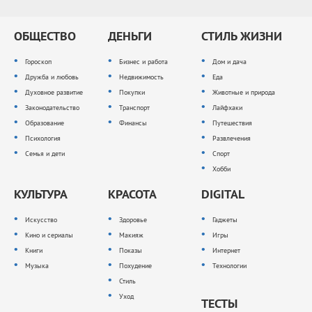
ОБЩЕСТВО
ДЕНЬГИ
СТИЛЬ ЖИЗНИ
Гороскоп
Бизнес и работа
Дом и дача
Дружба и любовь
Недвижимость
Еда
Духовное развитие
Покупки
Животные и природа
Законодательство
Транспорт
Лайфхаки
Образование
Финансы
Путешествия
Психология
Развлечения
Семья и дети
Спорт
Хобби
КУЛЬТУРА
КРАСОТА
DIGITAL
Искусство
Здоровье
Гаджеты
Кино и сериалы
Макияж
Игры
Книги
Показы
Интернет
Музыка
Похудение
Технологии
Стиль
Уход
ТЕСТЫ