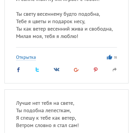
Все
ИМЕНА
Ты свету весеннему будто подобна,
Тебе я цветы и подарок несу,
Сегодня празднуют именины
Ты как ветер весенний жива и свободна,
Милая моя, тебя я люблю!
Александр
,
Макар
Анна
Открытка
35
Посмотреть значение
и
происхождение
Лучше нет тебя на свете,
Ты подобна лепесткам,
Я спешу к тебе как ветер,
Ветром словно я стал сам!