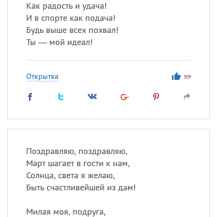
Как радость и удача!
И в спорте как подача!
Все
ИМЕНА
Будь выше всех похвал!
Сегодня празднуют именины
Ты — мой идеал!
Александр
,
Макар
Открытка
309
Анна
Посмотреть значение
и
происхождение
Поздравляю, поздравляю,
Март шагает в гости к нам,
Солнца, света я желаю,
Быть счастливейшей из дам!
Милая моя, подруга,