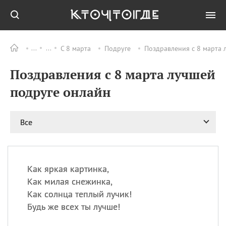
С 8 марта
Подруге
Поздравления с 8 марта 
Все
ПРАЗДНИКИ
Поздравления с 8 марта лучшей
08.08
День «Счастье
случается» (Happiness
подруге онлайн
Happens Day)
08.08
День мира в Аугсбурге
Все
08.08
Ермолаев день
09.08
День святого
великомученика
Пантелеймона –
Как яркая картинка,
покровителя всех
врачей и целителя
Как милая снежинка,
больных
Как солнца теплый лучик!
09.08
День книголюбов (Book
Будь же всех ты лучше!
Lovers Day)