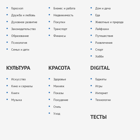
Гороскоп
Бизнес и работа
Дом и дача
Дружба и любовь
Недвижимость
Еда
Духовное развитие
Покупки
Животные и природа
Законодательство
Транспорт
Лайфхаки
Образование
Финансы
Путешествия
Психология
Развлечения
Семья и дети
Спорт
Хобби
КУЛЬТУРА
КРАСОТА
DIGITAL
Искусство
Здоровье
Гаджеты
Кино и сериалы
Макияж
Игры
Книги
Показы
Интернет
Музыка
Похудение
Технологии
Стиль
Уход
ТЕСТЫ