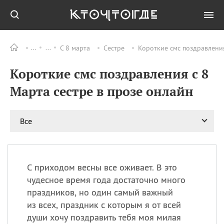
С 8 марта
Сестре
Короткие смс поздравления
Все
ПРАЗДНИКИ
Короткие смс поздравления с 8
09.08
День памяти жертв
атомной
Марта сестре в прозе онлайн
бомбардировки
Нагасаки
09.08
День переплетов
Все
09.08
Национальный женский
день
09.08
Национальный день
С приходом весны все оживает. В это
рисового пудинга
чудесное время года достаточно много
09.08
День Дымняшки
праздников, но один самый важный
(Smokey Bear Day)
из всех, праздник с которым я от всей
души хочу поздравить тебя моя милая