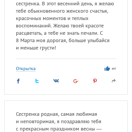
Все
ИМЕНА
сестренка. В этот весенний день, я желаю
тебе обыкновенного женского счастья,
Сегодня празднуют именины
красочных моментов и теплых
воспоминаний. Желаю твоей красоте
Сергей
, Теодор,
Федор
расцветать, а тебе не знать печали. С
8 Марта моя дорогая, больше улыбайся
Посмотреть значение
и
происхождение
и меньше грусти!
Открытка
497
Сестренка родная, самая любимая
и неповторимая, я поздравляю тебя
с прекрасным праздником весны —