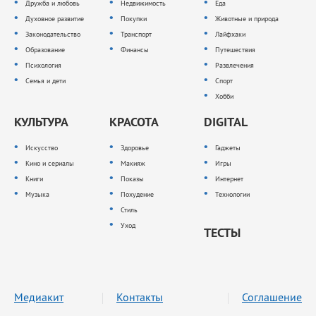
Дружба и любовь
Недвижимость
Еда
Духовное развитие
Покупки
Животные и природа
Законодательство
Транспорт
Лайфхаки
Образование
Финансы
Путешествия
Психология
Развлечения
Семья и дети
Спорт
Хобби
КУЛЬТУРА
КРАСОТА
DIGITAL
Искусство
Здоровье
Гаджеты
Кино и сериалы
Макияж
Игры
Книги
Показы
Интернет
Музыка
Похудение
Технологии
Стиль
Уход
ТЕСТЫ
Медиакит
Контакты
Соглашение