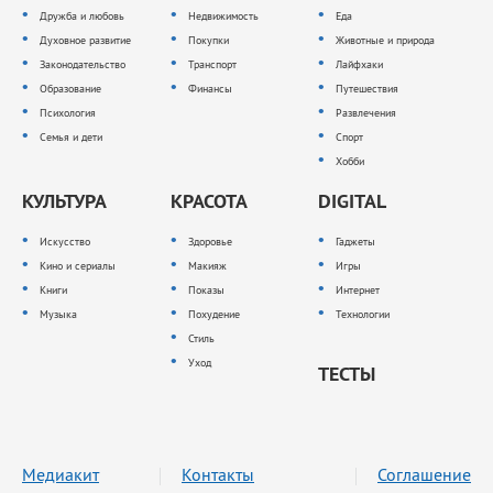
Дружба и любовь
Недвижимость
Еда
Духовное развитие
Покупки
Животные и природа
Законодательство
Транспорт
Лайфхаки
Образование
Финансы
Путешествия
Психология
Развлечения
Семья и дети
Спорт
Хобби
КУЛЬТУРА
КРАСОТА
DIGITAL
Искусство
Здоровье
Гаджеты
Кино и сериалы
Макияж
Игры
Книги
Показы
Интернет
Музыка
Похудение
Технологии
Стиль
Уход
ТЕСТЫ
Медиакит
Контакты
Соглашение