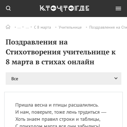
С 8 марта
Учительнице
Поздравления на Сти
Все
ПРАЗДНИКИ
Поздравления на
09.08
День памяти жертв
атомной
Стихотворения учительнице к
бомбардировки
Нагасаки
8 марта в стихах онлайн
09.08
День переплетов
09.08
Национальный женский
Все
день
09.08
Национальный день
рисового пудинга
09.08
День Дымняшки
Пришла весна и птицы расшалились.
(Smokey Bear Day)
И нам, поверьте, тоже лень трудиться —
Хоть знаем правил строки и таблицы,
С приходом марта все они забылись!