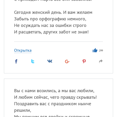
Все
ИМЕНА
Сегодня празднуют именины
Сегодня женский день. И вам желаем
Забыть про орфографию немного,
Не осуждать нас за ошибки строго
Сергей
, Теодор,
Федор
И расцветать, других забот не зная!
Посмотреть значение
и
происхождение
Открытка
299
Вы с нами возились, а мы вас любили,
И любим сейчас, чего правду скрывать!
Поздравить вас с праздником нынче
решили,
Мы помним все двойки и скромные