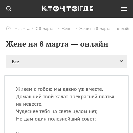
С 8 марта
Жене
Жене на 8 марта — онлайн
Все
ПРАЗДНИКИ
Жене на 8 марта — онлайн
06.08
Преображение
Господне у западных
христиан
Все
06.08
День памяти
благоверных князей
Бориса и Глеба, во
святом Крещении
Романа и Давида
Живем с тобою мы давно уж вместе.
Домашний твой халат прекрасней платья
07.08
День ассирийских
мучеников
на невесте.
Чудеснее тебя на свете целом нет,
07.08
Национальный день
маяка
Но дам один полезнейший совет:
07.08
Годовщина битвы при
Бояка