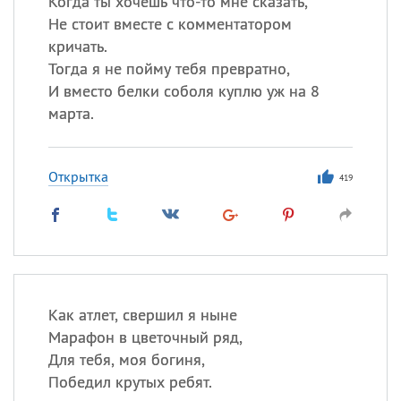
Когда ты хочешь что-то мне сказать,
Не стоит вместе с комментатором
кричать.
Все
ИМЕНА
Тогда я не пойму тебя превратно,
Сегодня празднуют именины
И вместо белки соболя куплю уж на 8
марта.
Анатолий
, Афанасий,
Борис
,
Еще
Открытка
419
Кристина
Посмотреть значение
и
происхождение
Как атлет, свершил я ныне
Марафон в цветочный ряд,
Для тебя, моя богиня,
Победил крутых ребят.