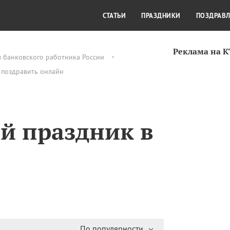
СТИЛЬ ЖИЗНИ
КУЛЬТУРА
КРА
СТАТЬИ
ПРАЗДНИКИ
ПОЗДРАВ
Реклама на 
 банковского работника России
 поздравить онлайн
й праздник в
По популярности