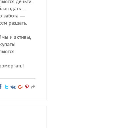
льются деньги.
 благодать…
ко забота —
сем раздать.
ймы и активы,
купать!
льются
роморгать!