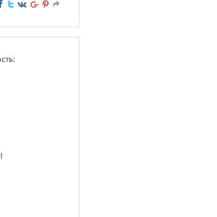
сть:
!