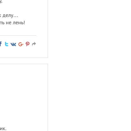
,
 к делу…
ть не лень!
ик.