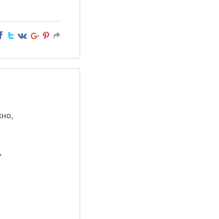
жно,
,