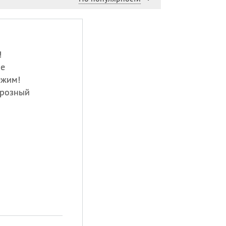
!
ре
ежим!
орозный