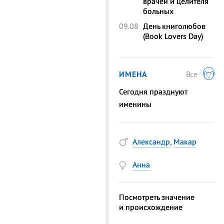
врачей и целителя
больных
09.08
День книголюбов
(Book Lovers Day)
ИМЕНА
Все
Сегодня празднуют
именины
Александр
,
Макар
Анна
Посмотреть значение
и происхождение