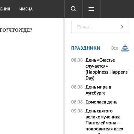
СОТА
DIGITAL
ТЕСТЫ
ЛЕНИЯ
ИМЕНА
КТО?ЧТО?ГДЕ?
ПРАЗДНИКИ
Все
08.08
День «Счастье
случается»
(Happiness Happens
Day)
08.08
День мира в
Аугсбурге
08.08
Ермолаев день
09.08
День святого
великомученика
Пантелеймона –
покровителя всех