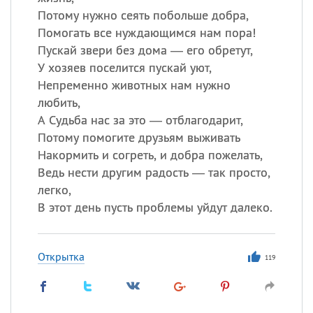
Все
ИМЕНА
Потому нужно сеять побольше добра,
Сегодня празднуют именины
Помогать все нуждающимся нам пора!
Пускай звери без дома — его обретут,
У хозяев поселится пускай уют,
Сергей
, Теодор,
Федор
Непременно животных нам нужно
Посмотреть значение
и
любить,
происхождение
А Судьба нас за это — отблагодарит,
Потому помогите друзьям выживать
Накормить и согреть, и добра пожелать,
Ведь нести другим радость — так просто,
легко,
В этот день пусть проблемы уйдут далеко.
Открытка
119