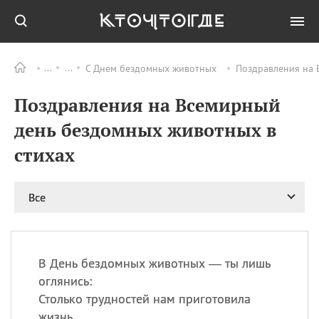
С Днем бездомных животных
Поздравления на 
Все
ПРАЗДНИКИ
Поздравления на Всемирный
09.08
День памяти жертв
атомной
день бездомных животных в
бомбардировки
Нагасаки
стихах
09.08
День переплетов
09.08
Национальный женский
Все
день
09.08
Национальный день
рисового пудинга
09.08
День Дымняшки
В День бездомных животных — ты лишь
(Smokey Bear Day)
оглянись:
Столько трудностей нам приготовила
жизнь,