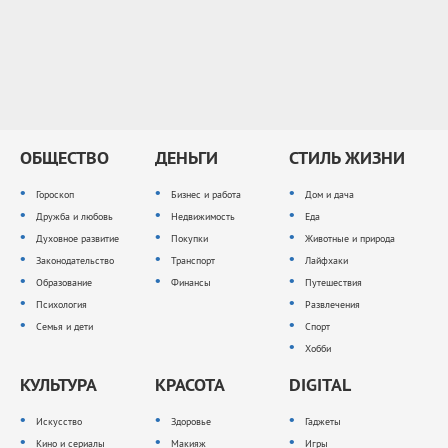
ОБЩЕСТВО
ДЕНЬГИ
СТИЛЬ ЖИЗНИ
Гороскоп
Бизнес и работа
Дом и дача
Дружба и любовь
Недвижимость
Еда
Духовное развитие
Покупки
Животные и природа
Законодательство
Транспорт
Лайфхаки
Образование
Финансы
Путешествия
Психология
Развлечения
Семья и дети
Спорт
Хобби
КУЛЬТУРА
КРАСОТА
DIGITAL
Искусство
Здоровье
Гаджеты
Кино и сериалы
Макияж
Игры