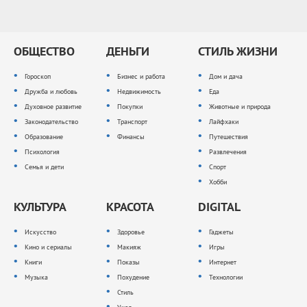
ОБЩЕСТВО
ДЕНЬГИ
СТИЛЬ ЖИЗНИ
Гороскоп
Бизнес и работа
Дом и дача
Дружба и любовь
Недвижимость
Еда
Духовное развитие
Покупки
Животные и природа
Законодательство
Транспорт
Лайфхаки
Образование
Финансы
Путешествия
Психология
Развлечения
Семья и дети
Спорт
Хобби
КУЛЬТУРА
КРАСОТА
DIGITAL
Искусство
Здоровье
Гаджеты
Кино и сериалы
Макияж
Игры
Книги
Показы
Интернет
Музыка
Похудение
Технологии
Стиль