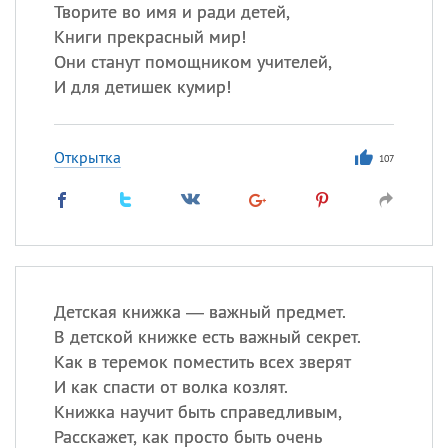
Все
ИМЕНА
Творите во имя и ради детей,
Книги прекрасный мир!
Сегодня празднуют именины
Они станут помощником учителей,
И для детишек кумир!
Сергей
, Теодор,
Федор
Посмотреть значение
и
Открытка
происхождение
107
Детская книжка — важный предмет.
В детской книжке есть важный секрет.
Как в теремок поместить всех зверят
И как спасти от волка козлят.
Книжка научит быть справедливым,
Расскажет, как просто быть очень