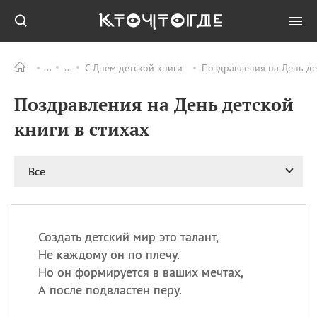
С Днем детской книги
Поздравления на День де
Все
ПРАЗДНИКИ
Поздравления на День детской
09.08
День памяти жертв
атомной
книги в стихах
бомбардировки
Нагасаки
09.08
День переплетов
Все
09.08
Национальный женский
день
09.08
Национальный день
Создать детский мир это талант,
рисового пудинга
Не каждому он по плечу.
09.08
День Дымняшки
Но он формируется в ваших мечтах,
(Smokey Bear Day)
А после подвластен перу.