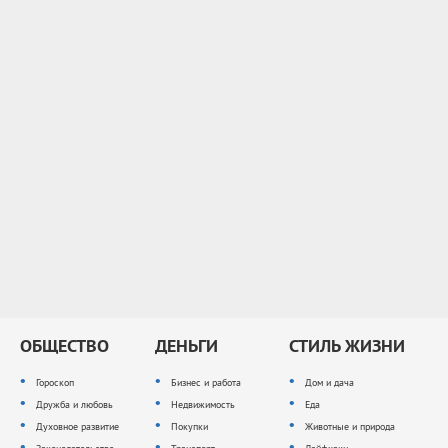
ОБЩЕСТВО
ДЕНЬГИ
СТИЛЬ ЖИЗНИ
Гороскоп
Бизнес и работа
Дом и дача
Дружба и любовь
Недвижимость
Еда
Духовное развитие
Покупки
Животные и природа