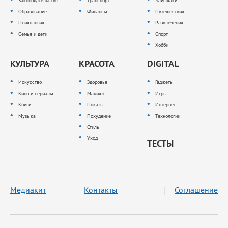
Законодательство
Транспорт
Лайфхаки
Образование
Финансы
Путешествия
Психология
Развлечения
Семья и дети
Спорт
Хобби
КУЛЬТУРА
КРАСОТА
DIGITAL
Искусство
Здоровье
Гаджеты
Кино и сериалы
Макияж
Игры
Книги
Показы
Интернет
Музыка
Похудение
Технологии
Стиль
Уход
ТЕСТЫ
Медиакит
Контакты
Соглашение