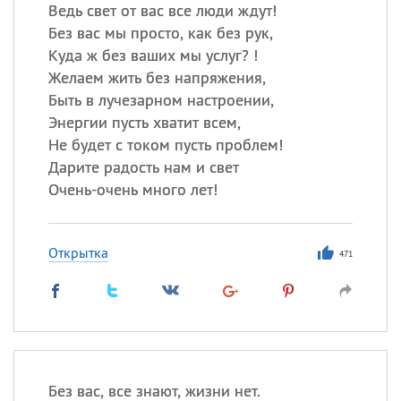
Ведь свет от вас все люди ждут!
Без вас мы просто, как без рук,
Все
ИМЕНА
Куда ж без ваших мы услуг? !
Сегодня празднуют именины
Желаем жить без напряжения,
Быть в лучезарном настроении,
Энергии пусть хватит всем,
Александр
,
Макар
Не будет с током пусть проблем!
Анна
Дарите радость нам и свет
Очень-очень много лет!
Посмотреть значение
и
происхождение
Открытка
471
Без вас, все знают, жизни нет.