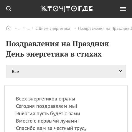
С Днем энергетика
Поздравления на Праздник Д
Все
ПРАЗДНИКИ
Поздравления на Праздник
08.08
День «Счастье
случается» (Happiness
День энергетика в стихах
Happens Day)
08.08
День мира в Аугсбурге
Все
08.08
Ермолаев день
09.08
День святого
великомученика
Пантелеймона –
Всех энергетиков страны
покровителя всех
врачей и целителя
Сегодня поздравляем мы!
больных
Энергия пусть будет с вами
09.08
День книголюбов (Book
Вместе с первыми лучами!
Lovers Day)
Спасибо вам за честный труд,