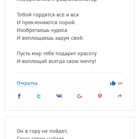
Все
ИМЕНА
Сегодня празднуют именины
Тобой гордятся все и вся
И преклоняются порой.
Изобретаешь чудеса
Герман
,
Иван
,
Клим
,
Еще
И воплощаешь задум свой.
Анфиса
Пусть мир тебе подарит красоту
И воплощай всегда свою мечту!
Посмотреть значение
и
происхождение
Открытка
104
Он в гору не пойдет,
Свою стезю найдет.