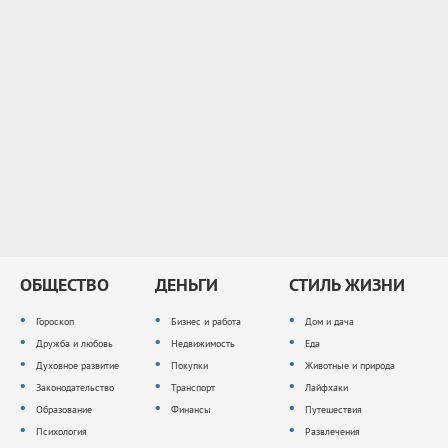
ОБЩЕСТВО
ДЕНЬГИ
СТИЛЬ ЖИЗНИ
Гороскоп
Бизнес и работа
Дом и дача
Дружба и любовь
Недвижимость
Еда
Духовное развитие
Покупки
Животные и природа
Законодательство
Транспорт
Лайфхаки
Образование
Финансы
Путешествия
Психология
Развлечения