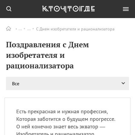
С Днем изобретателя и рационализатора
Все
ПРАЗДНИКИ
Поздравления с Днем
09.08
День памяти
великомученика и
изобретателя и
целителя Пантелеимона
рационализатора
11.08
Рождество святителя
Николая Чудотворца
11.08
День «мусорной еды»
Все
11.08
День полета на
воздушном шарике
11.08
День Святой Клары —
покровительницы
Есть прекрасная и нужная профессия,
телевидения
Которая заботится о будущем прогрессе.
О ней конечно знает весь экватор —
Изобретатель и рационализатор