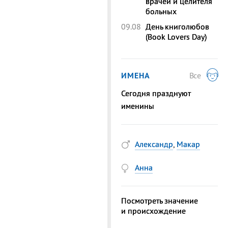
врачей и целителя
больных
09.08
День книголюбов
(Book Lovers Day)
ИМЕНА
Все
Сегодня празднуют
именины
Александр
,
Макар
Анна
Посмотреть значение
и происхождение