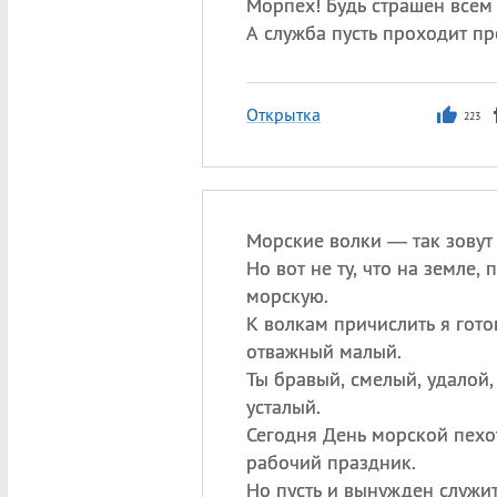
Морпех! Будь страшен всем 
А служба пусть проходит пр
Открытка
223
Морские волки — так зовут 
Но вот не ту, что на земле, п
морскую.
К волкам причислить я готов
отважный малый.
Ты бравый, смелый, удалой,
усталый.
Сегодня День морской пех
рабочий праздник.
Но пусть и вынужден служит