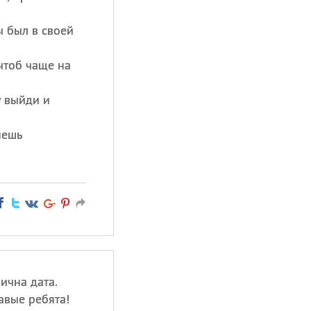
ы был в своей
чтоб чаще на
у выйди и
нешь
ична дата.
авые ребята!