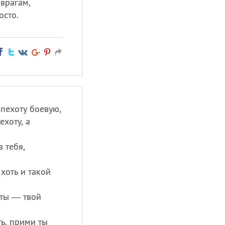
врагам,
осто.
пехоту боевую,
ехоту, а
 тебя,
 хоть и такой
оты — твой
ь, прими ты