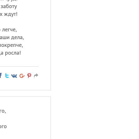
 заботу
х ждут!
 легче,
аши дела,
покрепче,
а росла!
го,
ого