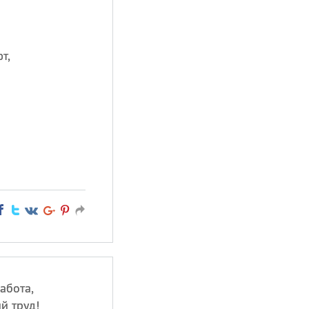
т,
абота,
й труд!