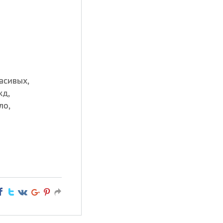
асивых,
жд,
ло,