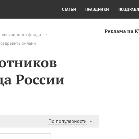
СТИЛЬ ЖИЗНИ
КУЛЬТУРА
КРА
СТАТЬИ
ПРАЗДНИКИ
ПОЗДРАВ
Реклама на 
м пенсионного фонда
поздравить онлайн
отников
а России
По популярности