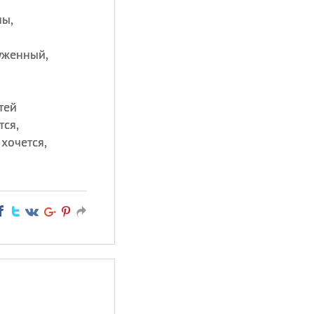
ны,
уженный,
тей
тся,
 хочется,