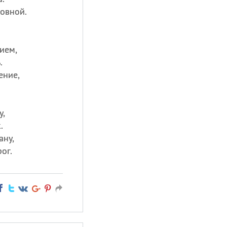
ровной.
ием,
.
ение,
у,
.
ану,
ог.