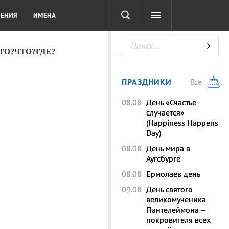
СОТА
DIGITAL
ТЕСТЫ
ЛЕНИЯ
ИМЕНА
КТО?ЧТО?ГДЕ?
ПРАЗДНИКИ
Все
08.08
День «Счастье
случается»
(Happiness Happens
Day)
08.08
День мира в
Аугсбурге
08.08
Ермолаев день
09.08
День святого
великомученика
Пантелеймона –
покровителя всех