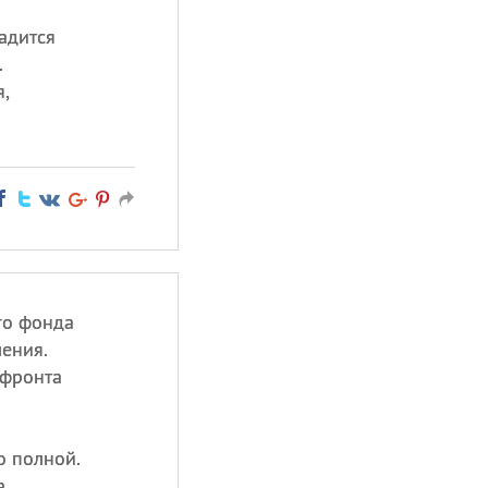
ладится
.
я,
го фонда
ения.
 фронта
о полной.
.