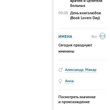
врачей и целителя
больных
09.08
День книголюбов
(Book Lovers Day)
ИМЕНА
Все
Сегодня празднуют
именины
Александр
,
Макар
Анна
Посмотреть значение
и происхождение