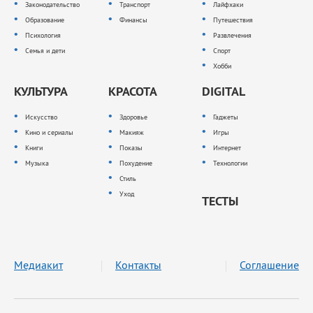
Законодательство
Транспорт
Лайфхаки
Образование
Финансы
Путешествия
Психология
Развлечения
Семья и дети
Спорт
Хобби
КУЛЬТУРА
КРАСОТА
DIGITAL
Искусство
Здоровье
Гаджеты
Кино и сериалы
Макияж
Игры
Книги
Показы
Интернет
Музыка
Похудение
Технологии
Стиль
Уход
ТЕСТЫ
Медиакит
Контакты
Соглашение