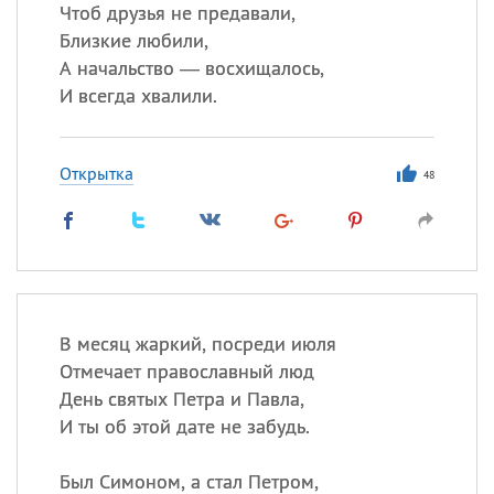
Чтоб друзья не предавали,
Близкие любили,
А начальство — восхищалось,
Все
ИМЕНА
И всегда хвалили.
Сегодня празднуют именины
Открытка
Анатолий
, Афанасий,
Борис
48
,
Еще
Кристина
Посмотреть значение
и
В месяц жаркий, посреди июля
происхождение
Отмечает православный люд
День святых Петра и Павла,
И ты об этой дате не забудь.
Был Симоном, а стал Петром,