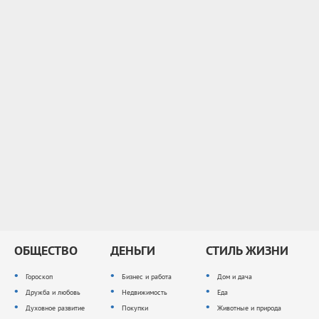
ОБЩЕСТВО
ДЕНЬГИ
СТИЛЬ ЖИЗНИ
Гороскоп
Бизнес и работа
Дом и дача
Дружба и любовь
Недвижимость
Еда
Духовное развитие
Покупки
Животные и природа