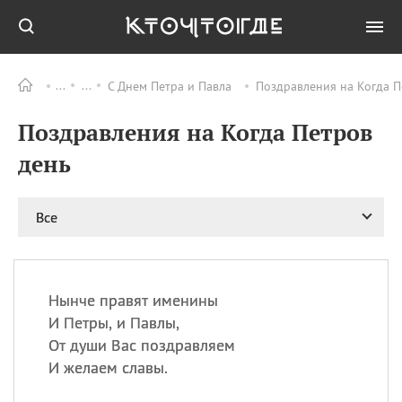
С Днем Петра и Павла
Поздравления на Когда П
Все
ПРАЗДНИКИ
Поздравления на Когда Петров
06.08
Преображение
Господне у западных
день
христиан
06.08
День памяти
благоверных князей
Все
Бориса и Глеба, во
святом Крещении
Романа и Давида
07.08
День ассирийских
Нынче правят именины
мучеников
И Петры, и Павлы,
07.08
Национальный день
От души Вас поздравляем
маяка
И желаем славы.
07.08
Годовщина битвы при
Бояка