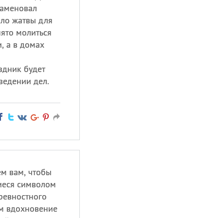
наменовал
ало жатвы для
нято молиться
, а в домах
аздник будет
ведении дел.
ем вам, чтобы
иеся символом
ревностного
ам вдохновение