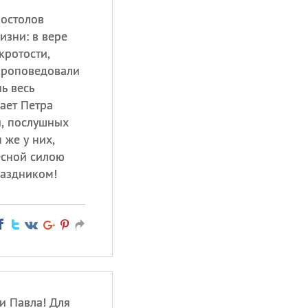
постолов
изни: в вере
кротости,
проповедовали
ь весь
ает Петра
й, послушных
 же у них,
есной силою
раздником!
и Павла! Для