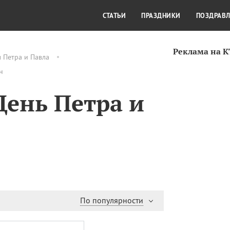
СТИЛЬ ЖИЗНИ
КУЛЬТУРА
КРА
СТАТЬИ
ПРАЗДНИКИ
ПОЗДРАВ
Реклама на 
 Петра и Павла
н
День Петра и
По популярности