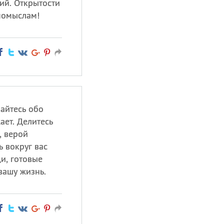
ий. Открытости
помыслам!
айтесь обо
ает. Делитесь
, верой
ь вокруг вас
и, готовые
вашу жизнь.