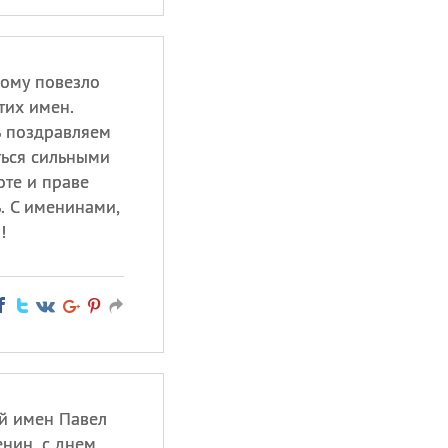
кому повезло
тих имен.
ь поздравляем
ться сильными
оте и праве
ь. С именинами,
!
й имен Павел
нин, с днем