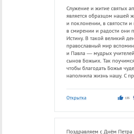
Служение и житие святых а
является образцом нашей ж
и поклонении, в святости и 
в смирении и радости они 
Истину. В такой великий ден
православный мир вспомин
и Павла — мудрых учителе
сынов Божьих. Так поучимся
чтобы благодать Божья чуд
наполнила жизнь нашу. С п
Открытка
135
Поздравляем с Днём Петра 