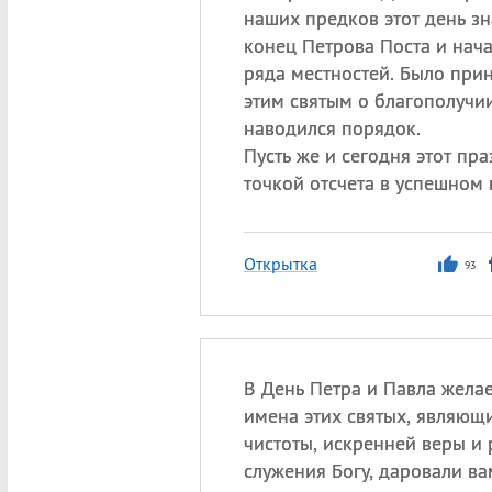
наших предков этот день з
конец Петрова Поста и нач
ряда местностей. Было при
этим святым о благополучии
наводился порядок.
Пусть же и сегодня этот пр
точкой отсчета в успешном 
Открытка
93
В День Петра и Павла жела
имена этих святых, являющ
чистоты, искренней веры и 
служения Богу, даровали в