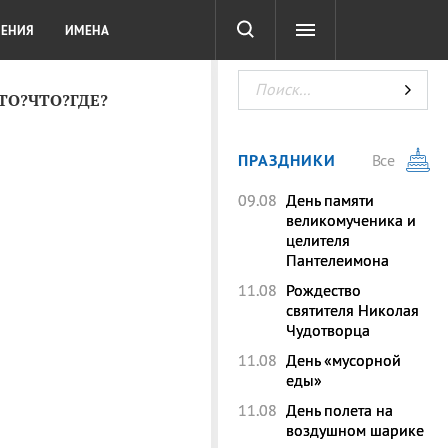
СОТА
DIGITAL
ТЕСТЫ
ЛЕНИЯ
ИМЕНА
КТО?ЧТО?ГДЕ?
ПРАЗДНИКИ
Все
09.08
День памяти
великомученика и
целителя
Пантелеимона
11.08
Рождество
святителя Николая
Чудотворца
11.08
День «мусорной
еды»
11.08
День полета на
воздушном шарике